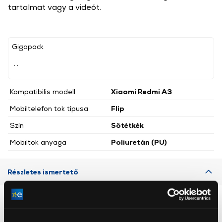
tartalmat vagy a videót.
Gigapack
, ,
Kompatibilis modell
Xiaomi Redmi A3
Mobiltelefon tok típusa
Flip
Szín
Sötétkék
Mobiltok anyaga
Poliuretán (PU)
Részletes ismertető
Neked ajánljuk