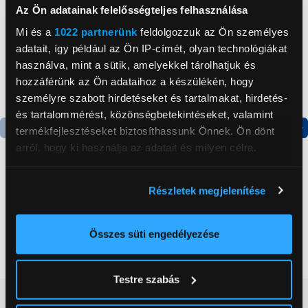
Az Ön adatainak felelősségteljes felhasználása
Mi és a
1022 partnerünk
feldolgozzuk az Ön személyes
adatait, így például az Ön IP-címét, olyan technológiákat
használva, mint a sütik, amelyekkel tárolhatjuk és
hozzáférünk az Ön adataihoz a készülékén, hogy
személyre szabott hirdetéseket és tartalmakat, hirdetés-
és tartalommérést, közönségbetekintéseket, valamint
termékfejlesztéseket biztosíthassunk Önnek. Ön dönt
Termék adatlap
Termék adatlap
arról, hogy ki használja az adatait és milyen célra.
Ha engedélyezi, a következőt is meg szeretnénk tenni:
Részletek megjelenítése
Gorenje NRS8182KX Side
Gorenje RK4182PW4
Információgyűjtés az Ön földrajzi
by side hűtőszekrény
Alulfagyasztós
elhelyezkedéséről pár méteres pontossággal
kombinált hűtőszekrény
Az Ön készülékén beazonosítása annak konkrét
Összes süti engedélyezése
199 999 Ft
119 999 Ft
tulajdonságainak (ujjlenyomat) aktív ellenőrzésével
Tudjon meg többet személyes adatainak feldolgozási
Testre szabás
módjairól és adja meg preferenciáit a
Részletek
Vásárlói vélemények
(0)
pontban
. Bármikor módosíthatja vagy visszavonhatja a