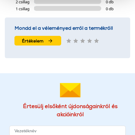
2 csillag
0 db
szolgáltatásaink biztosításához szükségesek. Az oldal
1 csillag
0 db
használatával Ön elfogadja a cookie-k használatát.
További információk:
ÁSZF
és
Adatvédelem
Mondd el a véleményed erről a termékről!
Értékelem
Értesülj elsőként újdonságainkról és
akcióinkról