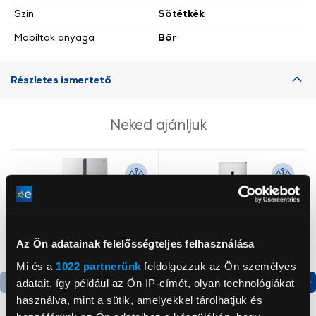
Szín
Sötétkék
Mobiltok anyaga
Bőr
Részletes ismertető
Neked ajánljuk
Az Ön adatainak felelősségteljes felhasználása
Mi és a
1022 partnerünk
feldolgozzuk az Ön személyes
adatait, így például az Ön IP-címét, olyan technológiákat
használva, mint a sütik, amelyekkel tárolhatjuk és
Termék adatlap
Termék adatlap