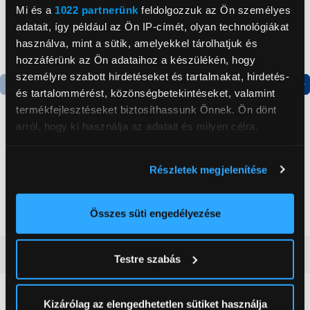
Mi és a
1022 partnerünk
feldolgozzuk az Ön személyes
adatait, így például az Ön IP-címét, olyan technológiákat
használva, mint a sütik, amelyekkel tárolhatjuk és
hozzáférünk az Ön adataihoz a készülékén, hogy
személyre szabott hirdetéseket és tartalmakat, hirdetés-
és tartalommérést, közönségbetekintéseket, valamint
Termék adatlap
Termék adatlap
termékfejlesztéseket biztosíthassunk Önnek. Ön dönt
arról, hogy ki használja az adatait és milyen célra.
Gorenje NRS8182KX Side
Gorenje RK4182PW4
Ha engedélyezi, a következőt is meg szeretnénk tenni:
by side hűtőszekrény
Alulfagyasztós
Részletek megjelenítése
Információgyűjtés az Ön földrajzi
kombinált hűtőszekrény
elhelyezkedéséről pár méteres pontossággal
199 999 Ft
119 999 Ft
Az Ön készülékén beazonosítása annak konkrét
Összes süti engedélyezése
tulajdonságainak (ujjlenyomat) aktív ellenőrzésével
Tudjon meg többet személyes adatainak feldolgozási
Vásárlói vélemények
(0)
Testre szabás
módjairól és adja meg preferenciáit a
Részletek
pontban
. Bármikor módosíthatja vagy visszavonhatja a
Sütinyilatkozathoz való hozzájárulását.
Kizárólag az elengedhetetlen sütiket használja
0