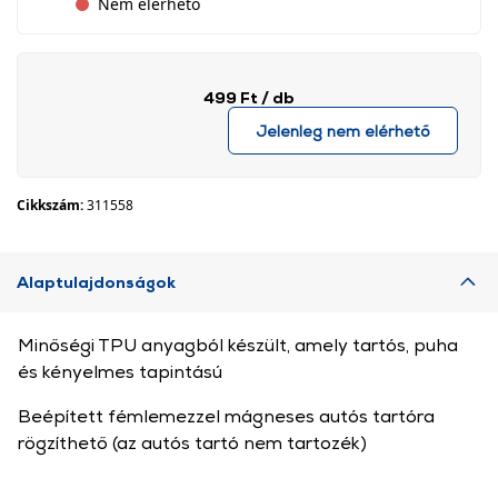
Nem elérhető
499 Ft
/ db
Jelenleg nem elérhető
Cikkszám:
311558
Alaptulajdonságok
Minőségi TPU anyagból készült, amely tartós, puha
és kényelmes tapintású
Beépített fémlemezzel mágneses autós tartóra
rögzíthető (az autós tartó nem tartozék)