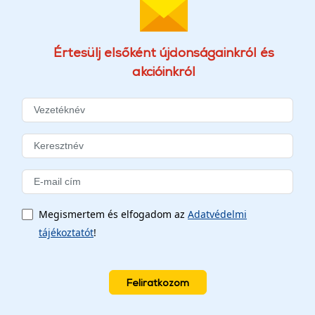
Értesülj elsőként újdonságainkról és
akcióinkról
Megismertem és elfogadom az
Adatvédelmi
tájékoztatót
!
Feliratkozom