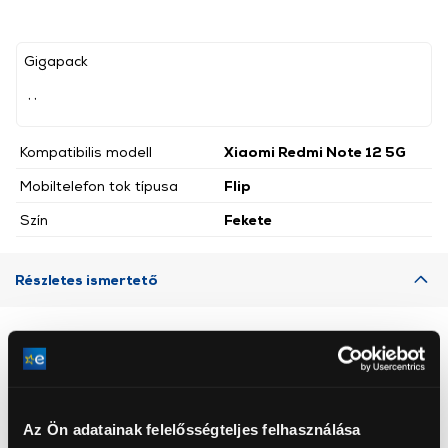
Gigapack
, ,
Kompatibilis modell
Xiaomi Redmi Note 12 5G
Mobiltelefon tok típusa
Flip
Szín
Fekete
Részletes ismertető
Neked ajánljuk
Az Ön adatainak felelősségteljes felhasználása