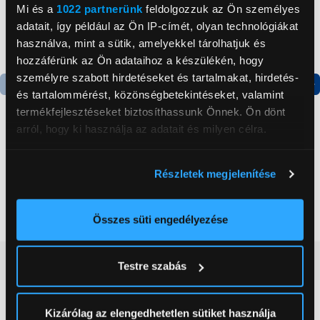
Mi és a
1022 partnerünk
feldolgozzuk az Ön személyes
adatait, így például az Ön IP-címét, olyan technológiákat
használva, mint a sütik, amelyekkel tárolhatjuk és
hozzáférünk az Ön adataihoz a készülékén, hogy
személyre szabott hirdetéseket és tartalmakat, hirdetés-
és tartalommérést, közönségbetekintéseket, valamint
Termék adatlap
Termék adatlap
termékfejlesztéseket biztosíthassunk Önnek. Ön dönt
arról, hogy ki használja az adatait és milyen célra.
Gorenje NRS8182KX Side
Gorenje N619EAXL4
Ha engedélyezi, a következőt is meg szeretnénk tenni:
by side hűtőszekrény
Alulfagyasztós
Részletek megjelenítése
Információgyűjtés az Ön földrajzi
kombinált hűtőszekrény
elhelyezkedéséről pár méteres pontossággal
199 999 Ft
179 999 Ft
Az Ön készülékén beazonosítása annak konkrét
Összes süti engedélyezése
tulajdonságainak (ujjlenyomat) aktív ellenőrzésével
Tudjon meg többet személyes adatainak feldolgozási
Vásárlói vélemények
(0)
Testre szabás
módjairól és adja meg preferenciáit a
Részletek
pontban
. Bármikor módosíthatja vagy visszavonhatja a
Sütinyilatkozathoz való hozzájárulását.
0
Kizárólag az elengedhetetlen sütiket használja