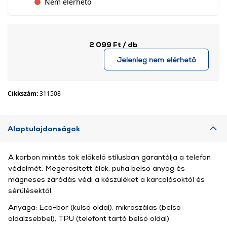
Nem elérhető
2 099 Ft
/ db
Jelenleg nem elérhető
Cikkszám:
311508
Alaptulajdonságok
A karbon mintás tok előkelő stílusban garantálja a telefon
védelmét. Megerősített élek, puha belső anyag és
mágneses záródás védi a készüléket a karcolásoktól és
sérülésektől.
Anyaga: Eco-bőr (külső oldal), mikroszálas (belső
oldalzsebbel), TPU (telefont tartó belső oldal)