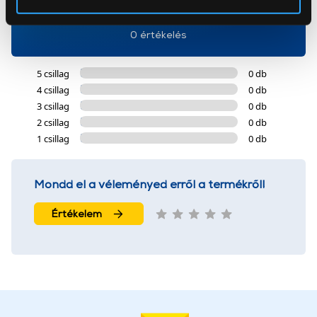
Az Eunonics.hu webáruházunk ún. süti vagy cookie file-
0 értékelés
okat használ, melyeket az Ön gépén tárol a rendszer. A
cookie-k személyazonosítására nem alkalmasak,
szolgáltatásaink biztosításához szükségesek. Az oldal
5 csillag
0 db
használatával Ön elfogadja a cookie-k használatát.
4 csillag
0 db
További információk:
ÁSZF
és
Adatvédelem
3 csillag
0 db
2 csillag
0 db
1 csillag
0 db
Mondd el a véleményed erről a termékről!
Értékelem