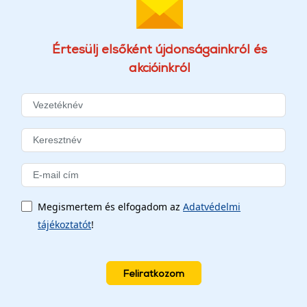
Értesülj elsőként újdonságainkról és
akcióinkról
Megismertem és elfogadom az
Adatvédelmi
tájékoztatót
!
Feliratkozom