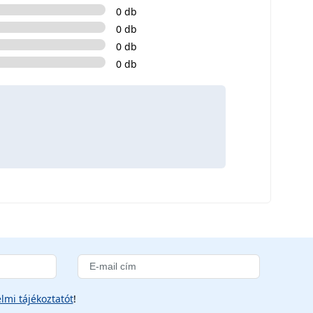
0 db
0 db
0 db
0 db
lmi tájékoztatót
!