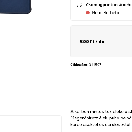
Csomagponton átveh
Nem elérhető
599 Ft
/ db
Cikkszám:
311507
A karbon mintás tok előkelő st
Megerősített élek, puha bels
karcolásoktól és sérülésektől.