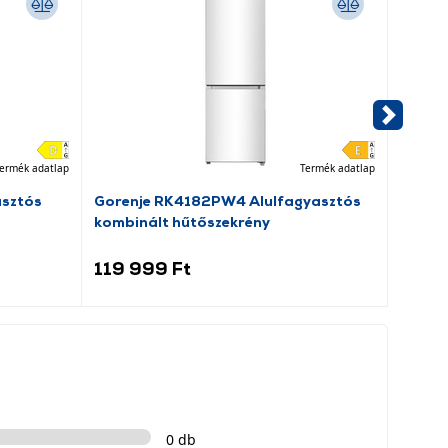
ermék adatlap
Termék adatlap
asztós
Gorenje RK4182PW4 Alulfagyasztós
Dreame
kombinált hűtőszekrény
porsz
119 999 Ft
69 9
0 db