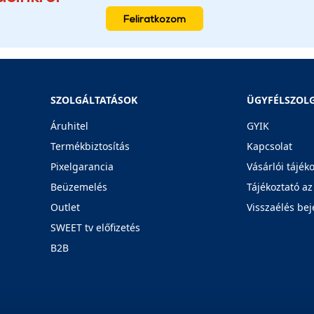
Feliratkozom
SZOLGÁLTATÁSOK
ÜGYFÉLSZOL
Áruhitel
GYIK
Termékbiztosítás
Kapcsolat
Pixelgarancia
Vásárlói tájék
Beüzemelés
Tájékoztató az
Outlet
Visszaélés bej
SWEET tv előfizetés
B2B