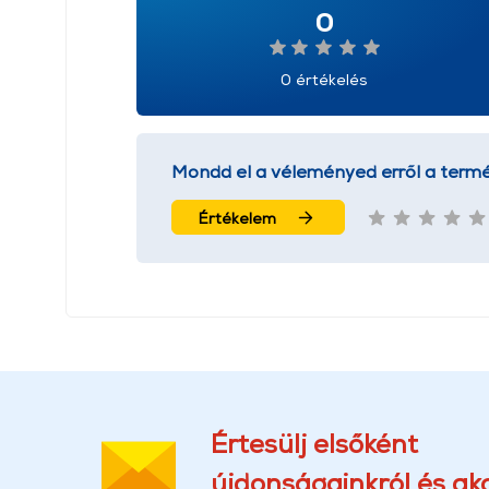
0
0 értékelés
Mondd el a véleményed erről a termé
Értékelem
Értesülj elsőként
újdonságainkról és akc