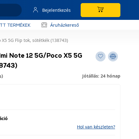
Bejelentkezés
Áruházkereső
OTT TERMÉKEK
5 5G Flip tok, sötétkék (138743)
dmi Note 12 5G/Poco X5 5G
38743)
Jótállás: 24 hónap
s)
áció
Hol van készleten?