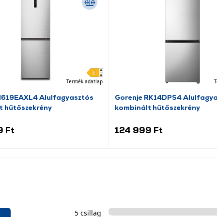
Termék adatlap
T
N619EAXL4 Alulfagyasztós
Gorenje RK14DPS4 Alulfagy
t hűtőszekrény
kombinált hűtőszekrény
9 Ft
124 999 Ft
5 csillag