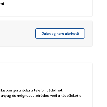
ető
Jelenleg nem elérhető
ílusban garantálja a telefon védelmét.
ő anyag és mágneses záródás védi a készüléket a