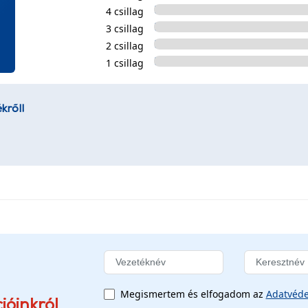
4 csillag
3 csillag
2 csillag
1 csillag
kről!
Megismertem és elfogadom az
Adatvéde
ióinkról