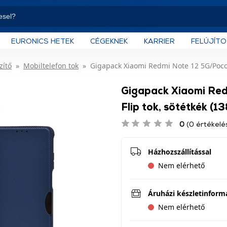
EURONICS HETEK
CÉGEKNEK
KARRIER
FELÚJÍT
zítő
Mobiltelefon tok
Gigapack Xiaomi Redmi Note 12 5G/Poco X
Gigapack Xiaomi Re
Flip tok, sötétkék (1
0
(0 értékelé
Házhozszállítással
Nem elérhető
Áruházi készletinform
Nem elérhető