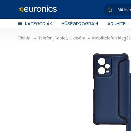
KATEGÓRIÁK
HŰSÉGPROGRAM
ÁRUHITEL
Főoldal
Telefon, Tablet, Okosóra
Mobiltelefon kiegés