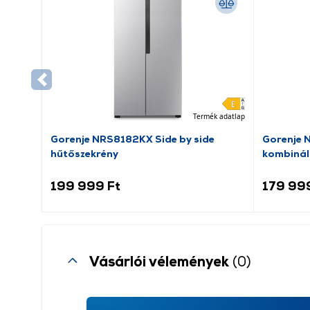
Termék adatlap
Gorenje NRS8182KX Side by side
Gorenje 
hűtőszekrény
kombinál
199 999 Ft
179 99
Vásárlói vélemények
(0)