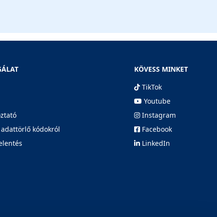
GÁLAT
KÖVESS MINKET
TikTok
Youtube
oztató
Instagram
 adattörlő kódokról
Facebook
elentés
LinkedIn