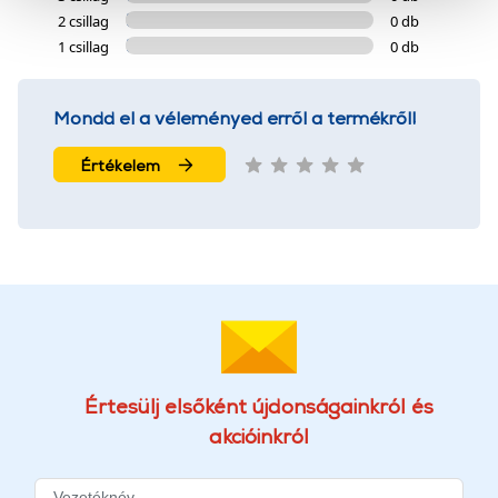
2 csillag
0 db
szolgáltatásaink biztosításához szükségesek. Az oldal
1 csillag
0 db
használatával Ön elfogadja a cookie-k használatát.
További információk:
ÁSZF
és
Adatvédelem
Mondd el a véleményed erről a termékről!
Értékelem
Értesülj elsőként újdonságainkról és
akcióinkról