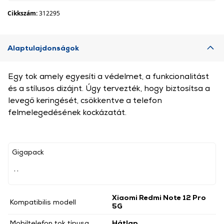
Cikkszám:
312295
Alaptulajdonságok
Egy tok amely egyesíti a védelmet, a funkcionalitást
és a stílusos dizájnt. Úgy tervezték, hogy biztosítsa a
levegő keringését, csökkentve a telefon
felmelegedésének kockázatát.
Gigapack
, ,
Xiaomi Redmi Note 12 Pro
Kompatibilis modell
5G
Mobiltelefon tok típusa
Hátlap