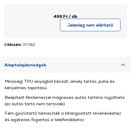
499 Ft
/ db
Jelenleg nem elérhető
Cikkszám:
311562
Alaptulajdonságok
Minőségi TPU anyagból készült, amely tartós, puha és
kényelmes tapintású
Beépített fémlemezzel mágneses autós tartóra rögzíthető
(az autós tartó nem tartozék)
Fém gyűrűtartó támaszték a kihangosított tévénézéshez
és egykezes fogantyú a telefonáláshoz