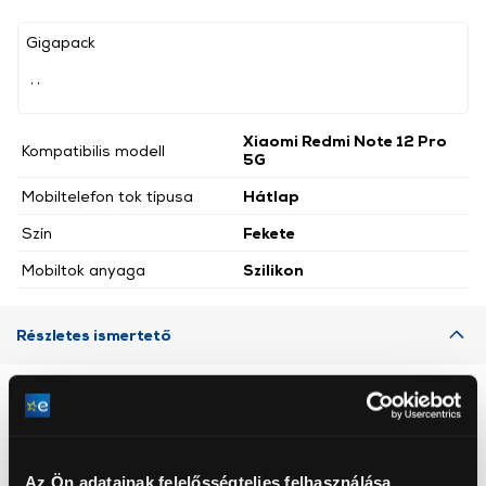
Gigapack
, ,
Xiaomi Redmi Note 12 Pro
Kompatibilis modell
5G
Mobiltelefon tok típusa
Hátlap
Szín
Fekete
Mobiltok anyaga
Szilikon
Részletes ismertető
Neked ajánljuk
Az Ön adatainak felelősségteljes felhasználása