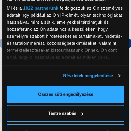
Mi és a
1022 partnerünk
feldolgozzuk az Ön személyes
adatait, így például az Ön IP-címét, olyan technológiákat
használva, mint a sütik, amelyekkel tárolhatjuk és
hozzáférünk az Ön adataihoz a készülékén, hogy
személyre szabott hirdetéseket és tartalmakat, hirdetés-
és tartalommérést, közönségbetekintéseket, valamint
termékfejlesztéseket biztosíthassunk Önnek. Ön dönt
Termék adatlap
Termék adatlap
arról, hogy ki használja az adatait és milyen célra.
Ha engedélyezi, a következőt is meg szeretnénk tenni:
Gorenje NRS8182KX Side
Gorenje N619EAXL4
Részletek megjelenítése
by side hűtőszekrény
Alulfagyasztós
Információgyűjtés az Ön földrajzi
kombinált hűtőszekrény
elhelyezkedéséről pár méteres pontossággal
199 999 Ft
179 999 Ft
Az Ön készülékén beazonosítása annak konkrét
Összes süti engedélyezése
tulajdonságainak (ujjlenyomat) aktív ellenőrzésével
Tudjon meg többet személyes adatainak feldolgozási
Testre szabás
Vásárlói vélemények
(0)
módjairól és adja meg preferenciáit a
Részletek
pontban
. Bármikor módosíthatja vagy visszavonhatja a
Sütinyilatkozathoz való hozzájárulását.