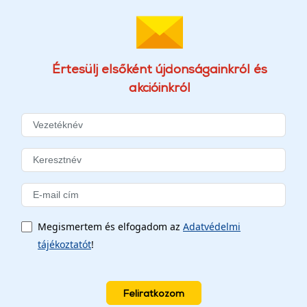
Értesülj elsőként újdonságainkról és
akcióinkról
Megismertem és elfogadom az
Adatvédelmi
tájékoztatót
!
Feliratkozom