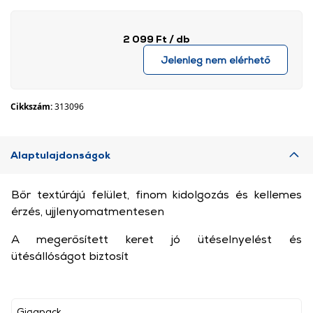
2 099 Ft
/ db
Jelenleg nem elérhető
Cikkszám:
313096
Alaptulajdonságok
Bőr textúrájú felület, finom kidolgozás és kellemes
érzés, ujjlenyomatmentesen
A megerősített keret jó ütéselnyelést és
ütésállóságot biztosít
Gigapack