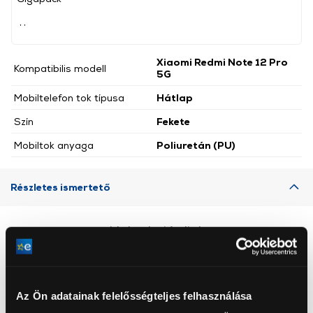
, ,
Xiaomi Redmi Note 12 Pro
Kompatibilis modell
5G
Mobiltelefon tok típusa
Hátlap
Szín
Fekete
Mobiltok anyaga
Poliuretán (PU)
Részletes ismertető
Neked ajánljuk
Az Ön adatainak felelősségteljes felhasználása