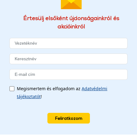
Értesülj elsőként újdonságainkról és
akcióinkról
Megismertem és elfogadom az
Adatvédelmi
tájékoztatót
!
Feliratkozom