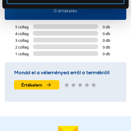
Az Eunonics.hu webáruházunk ún. süti vagy cookie file-
0 értékelés
okat használ, melyeket az Ön gépén tárol a rendszer. A
cookie-k személyazonosítására nem alkalmasak,
5 csillag
0 db
szolgáltatásaink biztosításához szükségesek. Az oldal
4 csillag
0 db
használatával Ön elfogadja a cookie-k használatát.
3 csillag
0 db
További információk:
ÁSZF
és
Adatvédelem
2 csillag
0 db
1 csillag
0 db
Mondd el a véleményed erről a termékről!
Értékelem