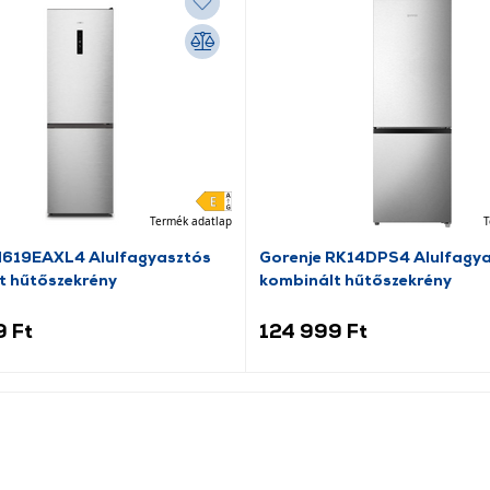
Termék adatlap
T
N619EAXL4 Alulfagyasztós
Gorenje RK14DPS4 Alulfagy
t hűtőszekrény
kombinált hűtőszekrény
9 Ft
124 999 Ft