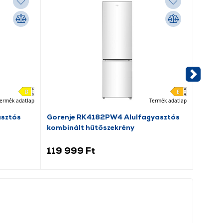
ermék adatlap
Termék adatlap
asztós
Gorenje RK4182PW4 Alulfagyasztós
Goren
kombinált hűtőszekrény
hűtős
119 999 Ft
99 9