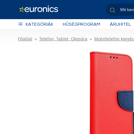
KATEGÓRIÁK
HŰSÉGPROGRAM
ÁRUHITEL
Főoldal
Telefon, Tablet, Okosóra
Mobiltelefon kiegés