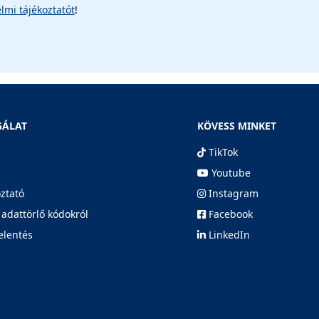
lmi tájékoztatót
!
GÁLAT
KÖVESS MINKET
TikTok
Youtube
oztató
Instagram
 adattörlő kódokról
Facebook
elentés
LinkedIn