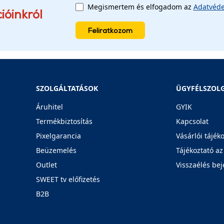
Megismertem és elfogadom az
Adatvéde
ióinkról
Feliratkozom
SZOLGÁLTATÁSOK
ÜGYFÉLSZOL
Áruhitel
GYIK
Termékbiztosítás
Kapcsolat
Pixelgarancia
Vásárlói tájék
Beüzemelés
Tájékoztató az
Outlet
Visszaélés bej
SWEET tv előfizetés
B2B