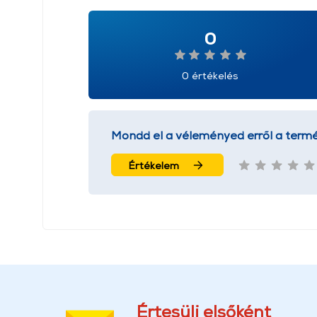
0
0 értékelés
Mondd el a véleményed erről a termé
Értékelem
Értesülj elsőként