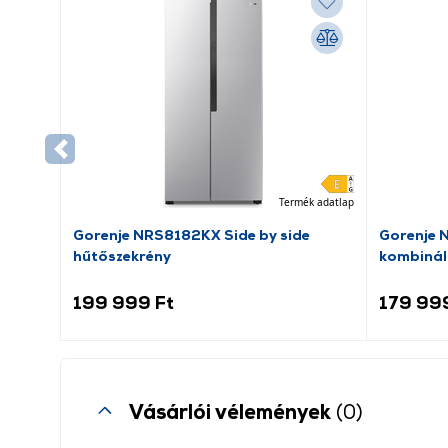
Termék adatlap
Gorenje NRS8182KX Side by side
Gorenje 
hűtőszekrény
kombinál
199 999 Ft
179 99
Vásárlói vélemények
(0)