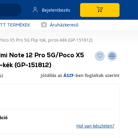
Bejelentkezés
Áruházkereső
OTT TERMÉKEK
co X5 Pro 5G Flip tok, piros-kék (GP-151812)
mi Note 12 Pro 5G/Poco X5
s-kék (GP-151812)
Jótállás az
ÁSZF
-ben foglaltak szerint
s)
áció
Hol van készleten?