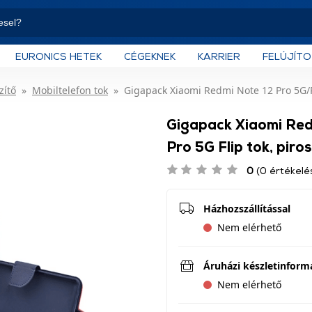
EURONICS HETEK
CÉGEKNEK
KARRIER
FELÚJÍT
zítő
Mobiltelefon tok
Gigapack Xiaomi Redmi Note 12 Pro 5G/Po
Gigapack Xiaomi Red
Pro 5G Flip tok, piro
0
(0 értékelé
Házhozszállítással
Nem elérhető
Áruházi készletinform
Nem elérhető