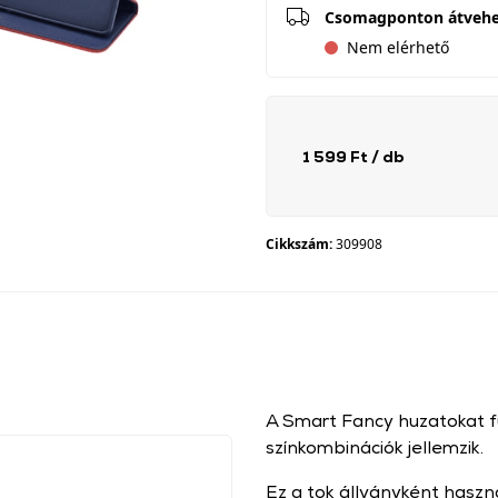
Csomagponton átveh
Nem elérhető
1 599 Ft
/ db
Cikkszám:
309908
A Smart Fancy huzatokat fu
színkombinációk jellemzik.
Ez a tok állványként haszn