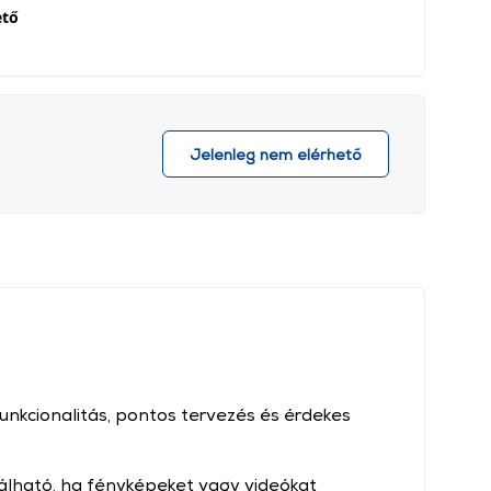
ető
Jelenleg nem elérhető
nkcionalitás, pontos tervezés és érdekes
álható, ha fényképeket vagy videókat