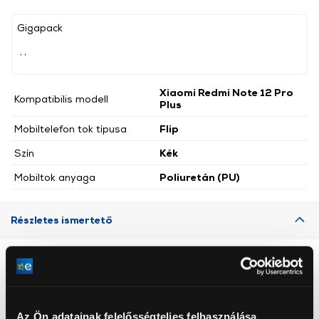
Gigapack
, ,
Xiaomi Redmi Note 12 Pro
Kompatibilis modell
Plus
Mobiltelefon tok típusa
Flip
Szín
Kék
Mobiltok anyaga
Poliuretán (PU)
Részletes ismertető
Neked ajánljuk
Az Ön adatainak felelősségteljes felhasználása