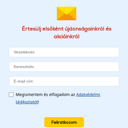
Értesülj elsőként újdonságainkról és
akcióinkról
Megismertem és elfogadom az
Adatvédelmi
tájékoztatót
!
Feliratkozom