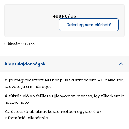
499 Ft
/ db
Jelenleg nem elérhető
Cikkszám:
312155
Alaptulajdonságok
A jól megválasztott PU bőr plusz a strapabíró PC belső tok,
szavatolja a minőséget
A tükrös előlao felülete ujjlenyomat-mentes, így tükörként is
használható
Az áttetsző ablaknak köszönhetően egyszerű az
információ-ellenőrzés