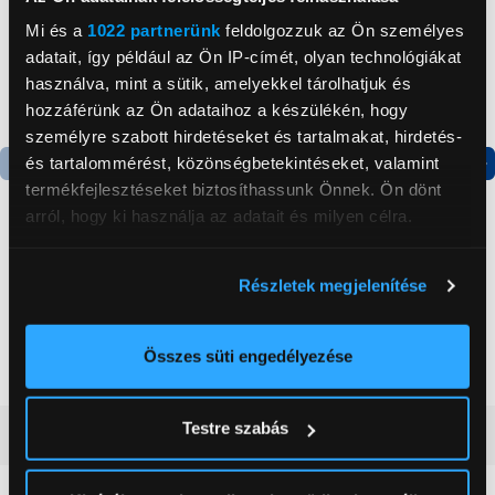
Mi és a
1022 partnerünk
feldolgozzuk az Ön személyes
adatait, így például az Ön IP-címét, olyan technológiákat
használva, mint a sütik, amelyekkel tárolhatjuk és
hozzáférünk az Ön adataihoz a készülékén, hogy
személyre szabott hirdetéseket és tartalmakat, hirdetés-
és tartalommérést, közönségbetekintéseket, valamint
termékfejlesztéseket biztosíthassunk Önnek. Ön dönt
Termék adatlap
Termék adatlap
arról, hogy ki használja az adatait és milyen célra.
Ha engedélyezi, a következőt is meg szeretnénk tenni:
Gorenje NRS8182KX Side
Gorenje N619EAXL4
Részletek megjelenítése
by side hűtőszekrény
Alulfagyasztós
Információgyűjtés az Ön földrajzi
kombinált hűtőszekrény
elhelyezkedéséről pár méteres pontossággal
199 999 Ft
179 999 Ft
Az Ön készülékén beazonosítása annak konkrét
Összes süti engedélyezése
tulajdonságainak (ujjlenyomat) aktív ellenőrzésével
Tudjon meg többet személyes adatainak feldolgozási
Testre szabás
Vásárlói vélemények
(0)
módjairól és adja meg preferenciáit a
Részletek
pontban
. Bármikor módosíthatja vagy visszavonhatja a
Sütinyilatkozathoz való hozzájárulását.