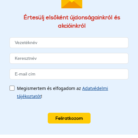
Értesülj elsőként újdonságainkról és
akcióinkról
Megismertem és elfogadom az
Adatvédelmi
tájékoztatót
!
Feliratkozom