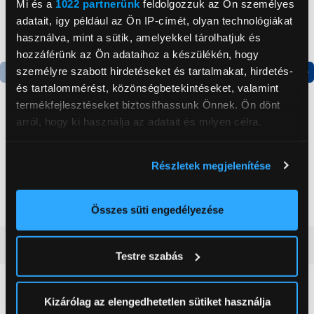
Mi és a
1022 partnerünk
feldolgozzuk az Ön személyes
adatait, így például az Ön IP-címét, olyan technológiákat
használva, mint a sütik, amelyekkel tárolhatjuk és
hozzáférünk az Ön adataihoz a készülékén, hogy
személyre szabott hirdetéseket és tartalmakat, hirdetés-
és tartalommérést, közönségbetekintéseket, valamint
Termék adatlap
Termék adatlap
termékfejlesztéseket biztosíthassunk Önnek. Ön dönt
arról, hogy ki használja az adatait és milyen célra.
Gorenje NRS8182KX Side
Gorenje N619EAXL4
by side hűtőszekrény
Alulfagyasztós
Ha engedélyezi, a következőt is meg szeretnénk tenni:
Részletek megjelenítése
kombinált hűtőszekrény
Információgyűjtés az Ön földrajzi
199 999 Ft
179 999 Ft
elhelyezkedéséről pár méteres pontossággal
Az Ön készülékén beazonosítása annak konkrét
Összes süti engedélyezése
tulajdonságainak (ujjlenyomat) aktív ellenőrzésével
Tudjon meg többet személyes adatainak feldolgozási
Vásárlói vélemények
(0)
Testre szabás
módjairól és adja meg preferenciáit a
Részletek
pontban
. Bármikor módosíthatja vagy visszavonhatja a
Sütinyilatkozathoz való hozzájárulását.
0
Kizárólag az elengedhetetlen sütiket használja