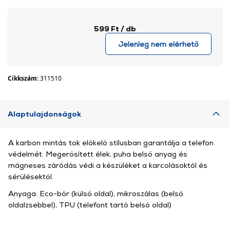
599 Ft
/ db
Jelenleg nem elérhető
Cikkszám:
311510
Alaptulajdonságok
A karbon mintás tok előkelő stílusban garantálja a telefon
védelmét. Megerősített élek, puha belső anyag és
mágneses záródás védi a készüléket a karcolásoktól és
sérülésektől.
Anyaga: Eco-bőr (külső oldal), mikroszálas (belső
oldalzsebbel), TPU (telefont tartó belső oldal)