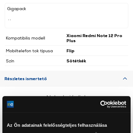
Gigapack
, ,
Xiaomi Redmi Note 12 Pro
Kompatibilis modell
Plus
Mobiltelefon tok típusa
Flip
Szín
Sötétkék
Részletes ismertető
Neked ajánljuk
Az Ön adatainak felelősségteljes felhasználása