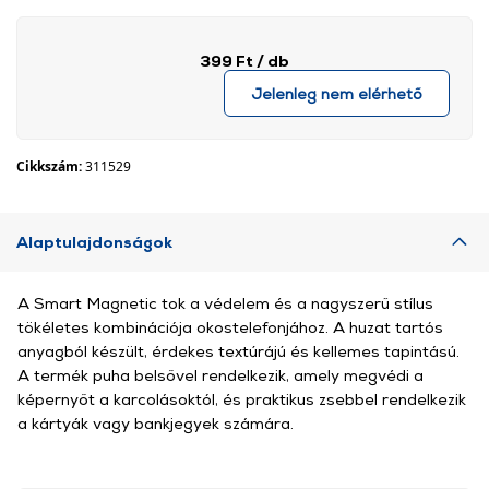
399 Ft
/ db
Jelenleg nem elérhető
Cikkszám:
311529
Alaptulajdonságok
A Smart Magnetic tok a védelem és a nagyszerű stílus
tökéletes kombinációja okostelefonjához. A huzat tartós
anyagból készült, érdekes textúrájú és kellemes tapintású.
A termék puha belsővel rendelkezik, amely megvédi a
képernyőt a karcolásoktól, és praktikus zsebbel rendelkezik
a kártyák vagy bankjegyek számára.