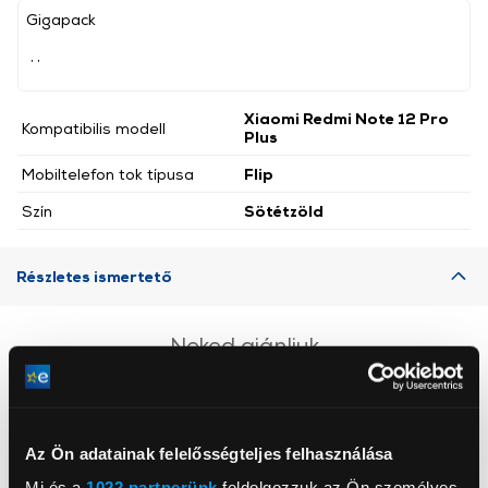
Gigapack
, ,
Xiaomi Redmi Note 12 Pro
Kompatibilis modell
Plus
Mobiltelefon tok típusa
Flip
Szín
Sötétzöld
Részletes ismertető
Neked ajánljuk
Az Ön adatainak felelősségteljes felhasználása
Mi és a
1022 partnerünk
feldolgozzuk az Ön személyes