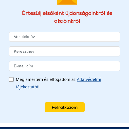
Értesülj elsőként újdonságainkról és
akcióinkról
Megismertem és elfogadom az
Adatvédelmi
tájékoztatót
!
Feliratkozom