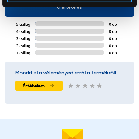
Az Eunonics.hu webáruházunk ún. süti vagy cookie file-
0 értékelés
okat használ, melyeket az Ön gépén tárol a rendszer. A
cookie-k személyazonosítására nem alkalmasak,
5 csillag
0 db
szolgáltatásaink biztosításához szükségesek. Az oldal
4 csillag
0 db
használatával Ön elfogadja a cookie-k használatát.
3 csillag
0 db
További információk:
ÁSZF
és
Adatvédelem
2 csillag
0 db
1 csillag
0 db
Mondd el a véleményed erről a termékről!
Értékelem