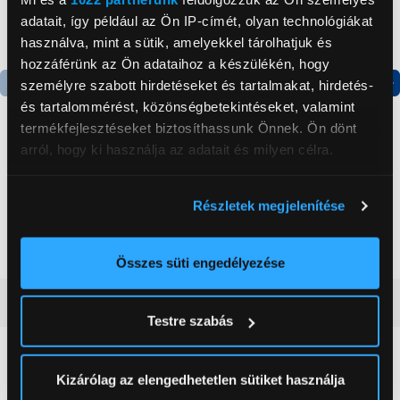
adatait, így például az Ön IP-címét, olyan technológiákat
használva, mint a sütik, amelyekkel tárolhatjuk és
hozzáférünk az Ön adataihoz a készülékén, hogy
személyre szabott hirdetéseket és tartalmakat, hirdetés-
és tartalommérést, közönségbetekintéseket, valamint
Termék adatlap
Termék adatlap
termékfejlesztéseket biztosíthassunk Önnek. Ön dönt
arról, hogy ki használja az adatait és milyen célra.
Gorenje NRS8182KX Side
Gorenje RK14DPS4
by side hűtőszekrény
Alulfagyasztós
Ha engedélyezi, a következőt is meg szeretnénk tenni:
Részletek megjelenítése
kombinált hűtőszekrény
Információgyűjtés az Ön földrajzi
199 999 Ft
124 999 Ft
elhelyezkedéséről pár méteres pontossággal
Az Ön készülékén beazonosítása annak konkrét
Összes süti engedélyezése
tulajdonságainak (ujjlenyomat) aktív ellenőrzésével
Vásárlói vélemények
(0)
Tudjon meg többet személyes adatainak feldolgozási
Testre szabás
módjairól és adja meg preferenciáit a
Részletek
pontban
. Bármikor módosíthatja vagy visszavonhatja a
0
Sütinyilatkozathoz való hozzájárulását.
Kizárólag az elengedhetetlen sütiket használja