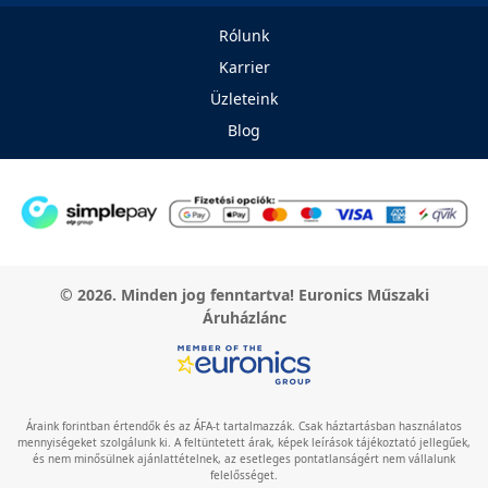
Rólunk
Karrier
Üzleteink
Blog
© 2026. Minden jog fenntartva! Euronics Műszaki
Áruházlánc
Áraink forintban értendők és az ÁFA-t tartalmazzák. Csak háztartásban használatos
mennyiségeket szolgálunk ki. A feltüntetett árak, képek leírások tájékoztató jellegűek,
és nem minősülnek ajánlattételnek, az esetleges pontatlanságért nem vállalunk
felelősséget.