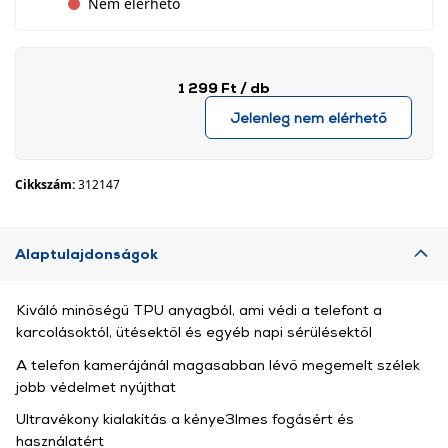
Nem elérhető
1 299 Ft
/ db
Jelenleg nem elérhető
Cikkszám:
312147
Alaptulajdonságok
Kiváló minőségű TPU anyagból, ami védi a telefont a
karcolásoktól, ütésektől és egyéb napi sérülésektől
A telefon kamerájánál magasabban lévő megemelt szélek
jobb védelmet nyújthat
Ultravékony kialakítás a kénye3lmes fogásért és
használatért