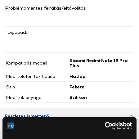
Problémamentes felrakás/eltávolítás
Gigapack
, ,
Xiaomi Redmi Note 12 Pro
Kompatibilis modell
Plus
Mobiltelefon tok típusa
Hátlap
Szín
Fekete
Mobiltok anyaga
Szilikon
Részletes ismertető
Neked ajánljuk