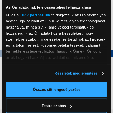
Az Ön adatainak felelősségteljes felhasználása
Mi és a
1022 partnerünk
feldolgozzuk az Ön személyes
adatait, így például az Ön IP-címét, olyan technológiákat
használva, mint a sütik, amelyekkel tárolhatjuk és
hozzáférünk az Ön adataihoz a készülékén, hogy
személyre szabott hirdetéseket és tartalmakat, hirdetés-
és tartalommérést, közönségbetekintéseket, valamint
termékfejlesztéseket biztosíthassunk Önnek. Ön dönt
arról, hogy ki használja az adatait és milyen célra.
Termék adatlap
Termék adatlap
Ha engedélyezi, a következőt is meg szeretnénk tenni:
Részletek megjelenítése
Információgyűjtés az Ön földrajzi
Gorenje NRS8182KX Side
Gorenje N619EAXL4
elhelyezkedéséről pár méteres pontossággal
by side hűtőszekrény
Alulfagyasztós
kombinált hűtőszekrény
Az Ön készülékén beazonosítása annak konkrét
Összes süti engedélyezése
199 999 Ft
179 999 Ft
tulajdonságainak (ujjlenyomat) aktív ellenőrzésével
Tudjon meg többet személyes adatainak feldolgozási
Testre szabás
módjairól és adja meg preferenciáit a
Részletek