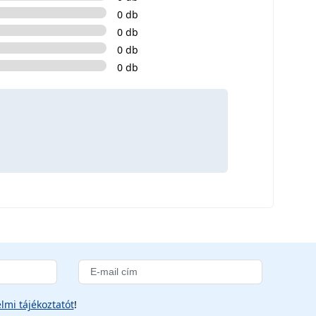
0 db
0 db
0 db
0 db
lmi tájékoztatót
!