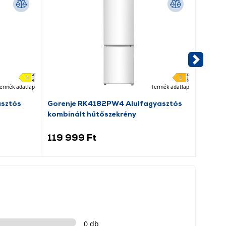
ermék adatlap
Termék adatlap
asztós
Gorenje RK4182PW4 Alulfagyasztós
Beko 
kombinált hűtőszekrény
elöltö
119 999 Ft
109 
0 db