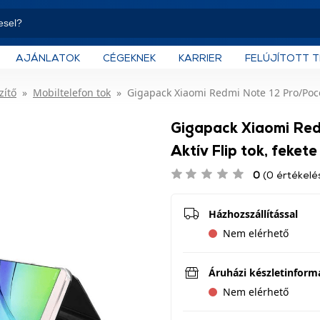
AJÁNLATOK
CÉGEKNEK
KARRIER
FELÚJÍTOTT 
zítő
Mobiltelefon tok
Gigapack Xiaomi Redmi Note 12 Pro/Poco X
Gigapack Xiaomi Red
Aktív Flip tok, feket
0
(0 értékelé
Házhozszállítással
Nem elérhető
Áruházi készletinform
Nem elérhető