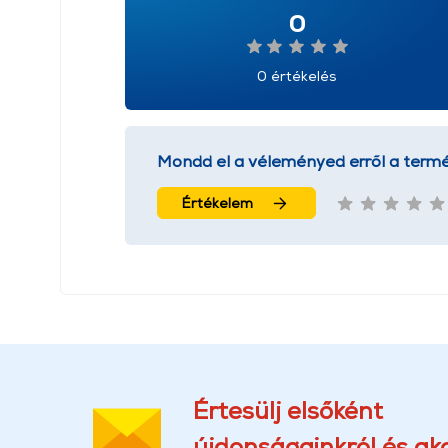
0
0 értékelés
Mondd el a véleményed erről a termé
Értékelem
Értesülj elsőként
újdonságainkról és akc