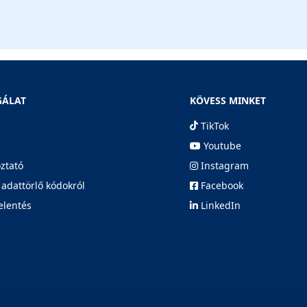
GÁLAT
KÖVESS MINKET
TikTok
Youtube
oztató
Instagram
 adattörlő kódokról
Facebook
elentés
LinkedIn