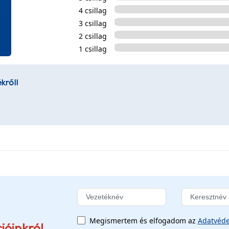
4 csillag
3 csillag
2 csillag
1 csillag
kről!
Megismertem és elfogadom az
Adatvéde
ióinkról