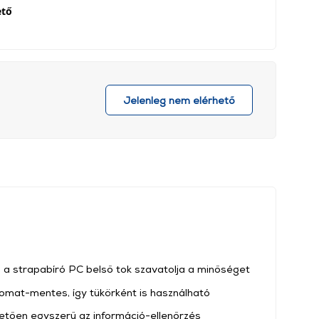
ető
Jelenleg nem elérhető
 a strapabíró PC belső tok szavatolja a minőséget
nyomat-mentes, így tükörként is használható
etően egyszerű az információ-ellenőrzés