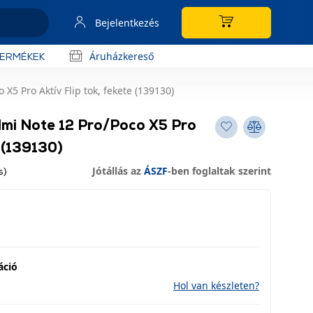
Bejelentkezés
Áruházkereső
TERMÉKEK
5 Pro Aktív Flip tok, fekete (139130)
mi Note 12 Pro/Poco X5 Pro
e (139130)
Jótállás az
ÁSZF
-ben foglaltak szerint
s)
áció
Hol van készleten?