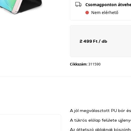
Csomagponton átveh
Nem elérhető
2 499 Ft
/ db
Cikkszám:
311590
A jól megválasztott PU bőr és
A tükrös előlap felülete ujjle
Az áttetsző ablaknak köszönh