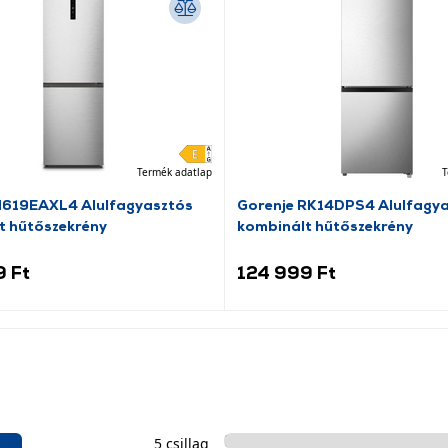
Termék adatlap
T
N619EAXL4 Alulfagyasztós
Gorenje RK14DPS4 Alulfagy
t hűtőszekrény
kombinált hűtőszekrény
9 Ft
124 999 Ft
5 csillag