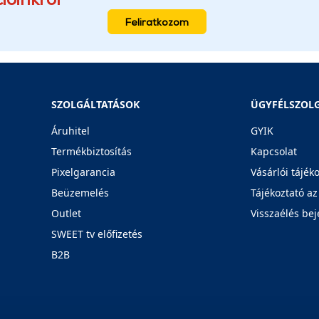
Feliratkozom
SZOLGÁLTATÁSOK
ÜGYFÉLSZOL
Áruhitel
GYIK
Termékbiztosítás
Kapcsolat
Pixelgarancia
Vásárlói tájék
Beüzemelés
Tájékoztató az
Outlet
Visszaélés bej
SWEET tv előfizetés
B2B