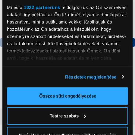
Mi és a
1022 partnerünk
feldolgozzuk az Ön személyes
adatait, így például az Ön IP-címét, olyan technológiákat
használva, mint a sütik, amelyekkel tárolhatjuk és
hozzáférünk az Ön adataihoz a készülékén, hogy
személyre szabott hirdetéseket és tartalmakat, hirdetés-
és tartalommérést, közönségbetekintéseket, valamint
termékfejlesztéseket biztosíthassunk Önnek. Ön dönt
Termék adatlap
Termék adatlap
arról, hogy ki használja az adatait és milyen célra.
Gorenje NRS8182KX Side
Gorenje RF312EPW4
Ha engedélyezi, a következőt is meg szeretnénk tenni:
Részletek megjelenítése
by side hűtőszekrény
Felülfagyasztós
Információgyűjtés az Ön földrajzi
hűtőszekrény
elhelyezkedéséről pár méteres pontossággal
199 999 Ft
99 999 Ft
Az Ön készülékén beazonosítása annak konkrét
Összes süti engedélyezése
tulajdonságainak (ujjlenyomat) aktív ellenőrzésével
Tudjon meg többet személyes adatainak feldolgozási
Testre szabás
Vásárlói vélemények
(0)
módjairól és adja meg preferenciáit a
Részletek
pontban
. Bármikor módosíthatja vagy visszavonhatja a
Sütinyilatkozathoz való hozzájárulását.