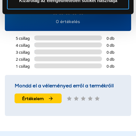
Kizárólag az elengedhetetlen sütiket használja
0
Az Eunonics.hu webáruházunk ún. süti vagy cookie file-
okat használ, melyeket az Ön gépén tárol a rendszer. A
0 értékelés
cookie-k személyazonosítására nem alkalmasak,
szolgáltatásaink biztosításához szükségesek. Az oldal
5 csillag
0 db
használatával Ön elfogadja a cookie-k használatát.
4 csillag
0 db
További információk:
ÁSZF
és
Adatvédelem
3 csillag
0 db
2 csillag
0 db
1 csillag
0 db
Mondd el a véleményed erről a termékről!
Értékelem