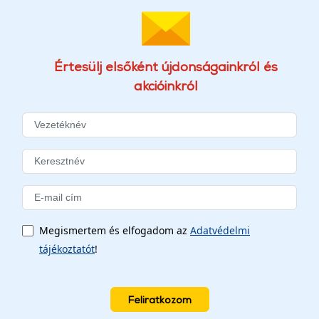
Értesülj elsőként újdonságainkról és
akcióinkról
Megismertem és elfogadom az
Adatvédelmi
tájékoztatót
!
Feliratkozom