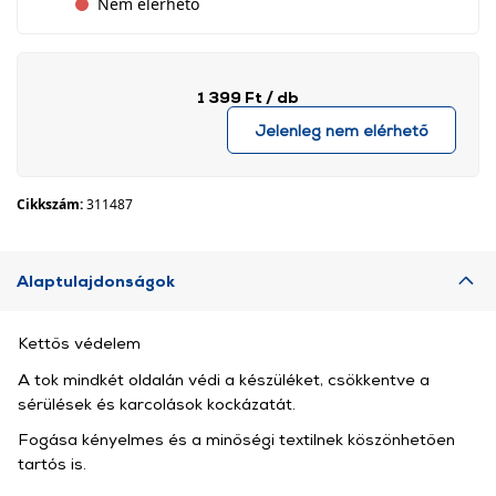
Nem elérhető
1 399 Ft
/ db
Jelenleg nem elérhető
Cikkszám:
311487
Alaptulajdonságok
Kettős védelem
A tok mindkét oldalán védi a készüléket, csökkentve a
sérülések és karcolások kockázatát.
Fogása kényelmes és a minőségi textilnek köszönhetően
tartós is.