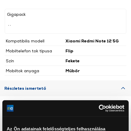
Gigapack
, ,
Kompatibilis modell
Xiaomi Redmi Note 12 5G
Mobiltelefon tok típusa
Flip
Szín
Fekete
Mobiltok anyaga
Műbőr
Részletes ismertető
Neked ajánljuk
Az Ön adatainak felelősségteljes felhasználása