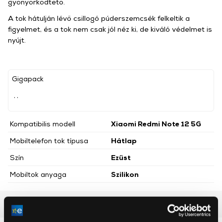
gyönyörködtető.
A tok hátulján lévő csillogó púderszemcsék felkeltik a
figyelmet, és a tok nem csak jól néz ki, de kiváló védelmet is
nyújt.
Gigapack
, ,
Kompatibilis modell
Xiaomi Redmi Note 12 5G
Mobiltelefon tok típusa
Hátlap
Szín
Ezüst
Mobiltok anyaga
Szilikon
Részletes ismertető