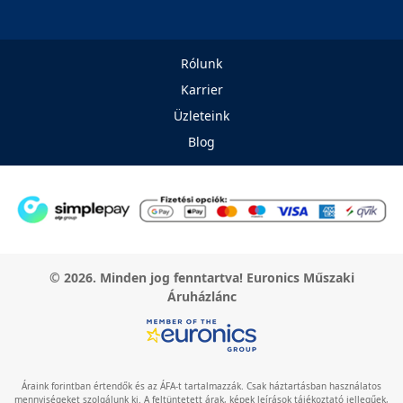
Rólunk
Karrier
Üzleteink
Blog
© 2026. Minden jog fenntartva! Euronics Műszaki
Áruházlánc
Áraink forintban értendők és az ÁFA-t tartalmazzák. Csak háztartásban használatos
mennyiségeket szolgálunk ki. A feltüntetett árak, képek leírások tájékoztató jellegűek,