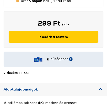
akár
5 napon
belül, 1 190 Ft-tól
299 Ft
/ db
Kosárba teszem
hűségpont
2
Cikkszám:
311623
Alaptulajdonságok
A csillámos tok rendkívül modern és szemet