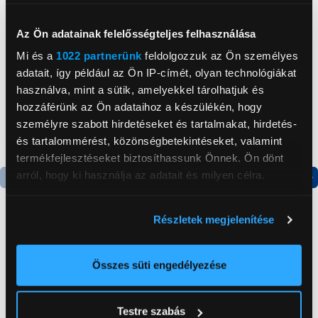
Neked ajánljuk
Az Ön adatainak felelősségteljes felhasználása
Mi és a
1022 partnerünk
feldolgozzuk az Ön személyes
adatait, így például az Ön IP-címét, olyan technológiákat
használva, mint a sütik, amelyekkel tárolhatjuk és
hozzáférünk az Ön adataihoz a készülékén, hogy
személyre szabott hirdetéseket és tartalmakat, hirdetés-
és tartalommérést, közönségbetekintéseket, valamint
termékfejlesztéseket biztosíthassunk Önnek. Ön dönt
arról, hogy ki használja az adatait és milyen célra.
Termék adatlap
Termék adatlap
Ha engedélyezi, a következőt is meg szeretnénk tenni:
Részletek megjelenítése
Információgyűjtés az Ön földrajzi
elhelyezkedéséről pár méteres pontossággal
Gorenje NRS8182KX Side
Gorenje RF312EPW4
by side hűtőszekrény
Felülfagyasztós
Az Ön készülékén beazonosítása annak konkrét
Összes süti engedélyezése
hűtőszekrény
tulajdonságainak (ujjlenyomat) aktív ellenőrzésével
199 999 Ft
99 999 Ft
Tudjon meg többet személyes adatainak feldolgozási
Testre szabás
módjairól és adja meg preferenciáit a
Részletek