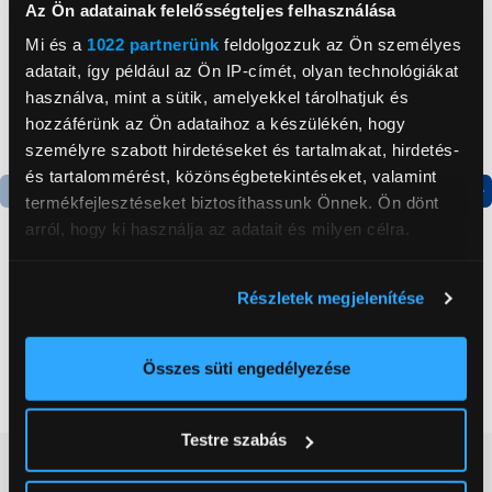
Az Ön adatainak felelősségteljes felhasználása
Mi és a
1022 partnerünk
feldolgozzuk az Ön személyes
adatait, így például az Ön IP-címét, olyan technológiákat
használva, mint a sütik, amelyekkel tárolhatjuk és
hozzáférünk az Ön adataihoz a készülékén, hogy
személyre szabott hirdetéseket és tartalmakat, hirdetés-
és tartalommérést, közönségbetekintéseket, valamint
termékfejlesztéseket biztosíthassunk Önnek. Ön dönt
Termék adatlap
Termék adatlap
arról, hogy ki használja az adatait és milyen célra.
Ha engedélyezi, a következőt is meg szeretnénk tenni:
Gorenje NRS8182KX Side
Gorenje N619EAXL4
Részletek megjelenítése
Információgyűjtés az Ön földrajzi
by side hűtőszekrény
Alulfagyasztós
elhelyezkedéséről pár méteres pontossággal
kombinált hűtőszekrény
Az Ön készülékén beazonosítása annak konkrét
Összes süti engedélyezése
199 999 Ft
179 999 Ft
tulajdonságainak (ujjlenyomat) aktív ellenőrzésével
Tudjon meg többet személyes adatainak feldolgozási
Testre szabás
módjairól és adja meg preferenciáit a
Részletek
Vásárlói vélemények
(0)
pontban
. Bármikor módosíthatja vagy visszavonhatja a