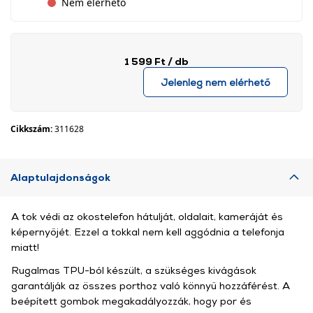
Nem elérhető
1 599 Ft
/ db
Jelenleg nem elérhető
Cikkszám:
311628
Alaptulajdonságok
A tok védi az okostelefon hátulját, oldalait, kameráját és
képernyőjét. Ezzel a tokkal nem kell aggódnia a telefonja
miatt!
Rugalmas TPU-ból készült, a szükséges kivágások
garantálják az összes porthoz való könnyű hozzáférést. A
beépített gombok megakadályozzák, hogy por és