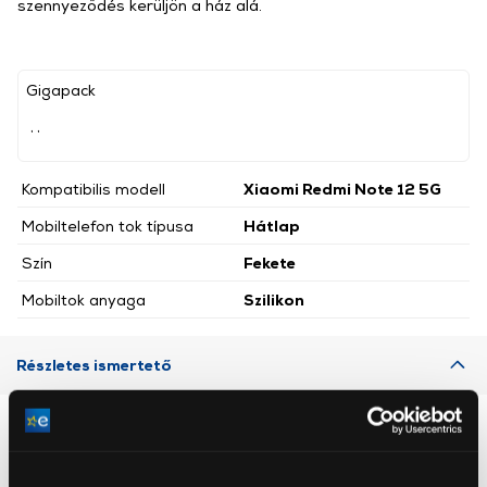
szennyeződés kerüljön a ház alá.
Gigapack
, ,
Kompatibilis modell
Xiaomi Redmi Note 12 5G
Mobiltelefon tok típusa
Hátlap
Szín
Fekete
Mobiltok anyaga
Szilikon
Részletes ismertető
Neked ajánljuk