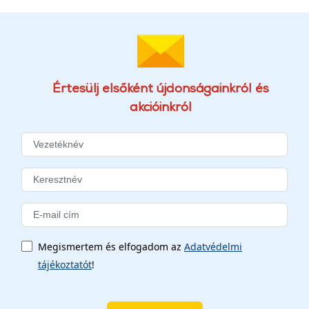
Értesülj elsőként újdonságainkról és
akcióinkról
Megismertem és elfogadom az
Adatvédelmi
tájékoztatót
!