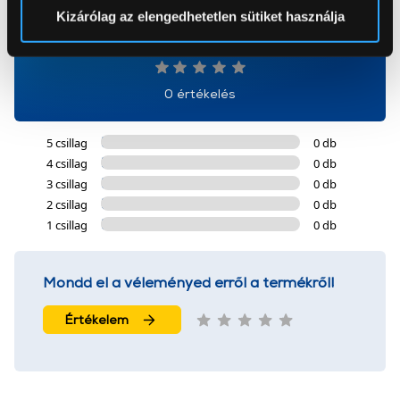
Sütinyilatkozathoz való hozzájárulását.
Kizárólag az elengedhetetlen sütiket használja
0
Az Eunonics.hu webáruházunk ún. süti vagy cookie file-
okat használ, melyeket az Ön gépén tárol a rendszer. A
cookie-k személyazonosítására nem alkalmasak,
0 értékelés
szolgáltatásaink biztosításához szükségesek. Az oldal
használatával Ön elfogadja a cookie-k használatát.
5 csillag
0 db
További információk:
ÁSZF
és
Adatvédelem
4 csillag
0 db
3 csillag
0 db
2 csillag
0 db
1 csillag
0 db
Mondd el a véleményed erről a termékről!
Értékelem