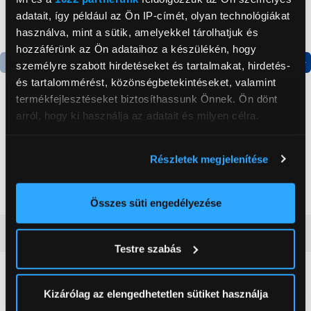
adatait, így például az Ön IP-címét, olyan technológiákat
használva, mint a sütik, amelyekkel tárolhatjuk és
hozzáférünk az Ön adataihoz a készülékén, hogy
személyre szabott hirdetéseket és tartalmakat, hirdetés-
Termék adatlap
Termék adatlap
és tartalommérést, közönségbetekintéseket, valamint
termékfejlesztéseket biztosíthassunk Önnek. Ön dönt
arról, hogy ki használja az adatait és milyen célra.
Gorenje NRS8182KX Side
Gorenje N619EAXL4
by side hűtőszekrény
Alulfagyasztós
Ha engedélyezi, a következőt is meg szeretnénk tenni:
kombinált hűtőszekrény
Részletek megjelenítése
Információgyűjtés az Ön földrajzi
199 999 Ft
179 999 Ft
elhelyezkedéséről pár méteres pontossággal
Az Ön készülékén beazonosítása annak konkrét
Összes süti engedélyezése
tulajdonságainak (ujjlenyomat) aktív ellenőrzésével
Vásárlói vélemények
(0)
Tudjon meg többet személyes adatainak feldolgozási
Testre szabás
módjairól és adja meg preferenciáit a
Részletek
pontban
. Bármikor módosíthatja vagy visszavonhatja a
0
Sütinyilatkozathoz való hozzájárulását.
Kizárólag az elengedhetetlen sütiket használja