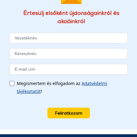
Értesülj elsőként újdonságainkról és
akcióinkról
Megismertem és elfogadom az
Adatvédelmi
tájékoztatót
!
Feliratkozom