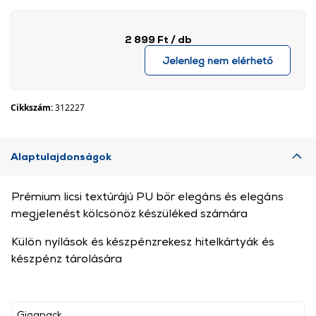
2 899 Ft
/ db
Jelenleg nem elérhető
Cikkszám:
312227
Alaptulajdonságok
Prémium licsi textúrájú PU bőr elegáns és elegáns
megjelenést kölcsönöz készüléked számára
Külön nyílások és készpénzrekesz hitelkártyák és
készpénz tárolására
Gigapack