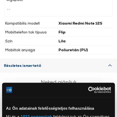
, ,
Kompatibilis modell
Xiaomi Redmi Note 12S
Mobiltelefon tok típusa
Flip
Szín
Lila
Mobiltok anyaga
Poliuretán (PU)
Részletes ismertető
Neked ajánljuk
Az Ön adatainak felelősségteljes felhasználása
Mi és a
1022 partnerünk
feldolgozzuk az Ön személyes