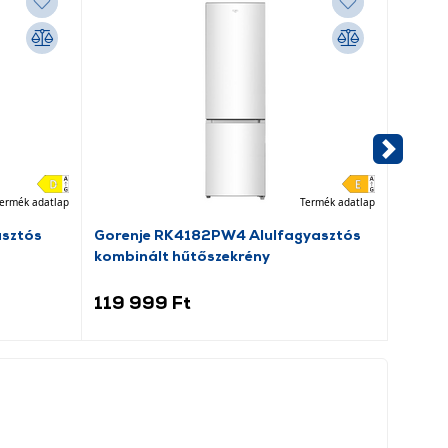
ermék adatlap
Termék adatlap
asztós
Gorenje RK4182PW4 Alulfagyasztós
Dreame
kombinált hűtőszekrény
porsz
119 999 Ft
69 9