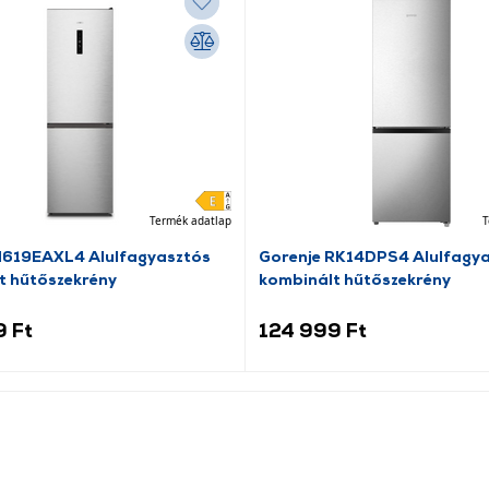
Termék adatlap
T
N619EAXL4 Alulfagyasztós
Gorenje RK14DPS4 Alulfagy
t hűtőszekrény
kombinált hűtőszekrény
9 Ft
124 999 Ft