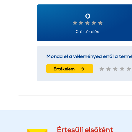
0
0 értékelés
Mondd el a véleményed erről a termé
Értékelem
Értesülj elsőként