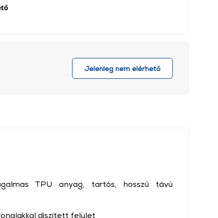
ető
Jelenleg nem elérhető
almas TPU anyag, tartós, hosszú távú
nalakkal díszített felület