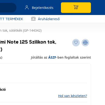
Bejelentkezés
Áruházkereső
OTT TERMÉKEK
 tok, sötétkék (GP-144342)
i Note 12S Szilikon tok,
)
Jótállás az
ÁSZF
-ben foglaltak szerint
s)
áció
Hol van készleten?