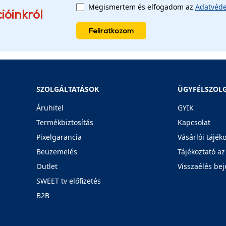
Megismertem és elfogadom az
Adatvéde
ióinkról
Feliratkozom
SZOLGÁLTATÁSOK
ÜGYFÉLSZOL
Áruhitel
GYIK
Termékbiztosítás
Kapcsolat
Pixelgarancia
Vásárlói tájék
Beüzemelés
Tájékoztató az
Outlet
Visszaélés bej
SWEET tv előfizetés
B2B