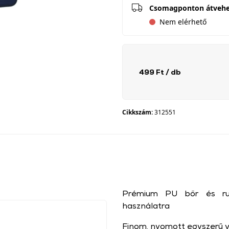
Csomagponton átveh
Nem elérhető
499 Ft
/ db
Cikkszám:
312551
Prémium PU bőr és rug
használatra
Finom, nyomott egyszerű vo