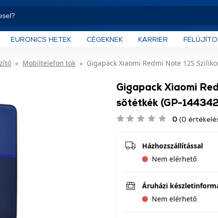
EURONICS HETEK
CÉGEKNEK
KARRIER
FELÚJÍT
zítő
Mobiltelefon tok
Gigapack Xiaomi Redmi Note 12S Szilikon
Gigapack Xiaomi Redm
sötétkék (GP-144342
0
(0 értékelé
Házhozszállítással
Nem elérhető
Áruházi készletinform
Nem elérhető