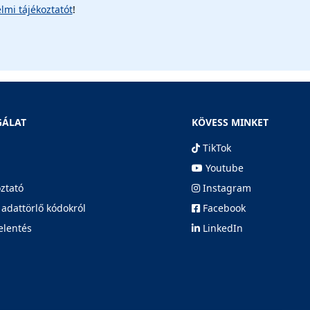
lmi tájékoztatót
!
GÁLAT
KÖVESS MINKET
TikTok
Youtube
oztató
Instagram
 adattörlő kódokról
Facebook
elentés
LinkedIn