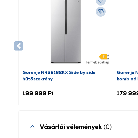
Termék adatlap
Gorenje NRS8182KX Side by side
Gorenje 
hűtőszekrény
kombinál
199 999 Ft
179 99
Vásárlói vélemények
(0)