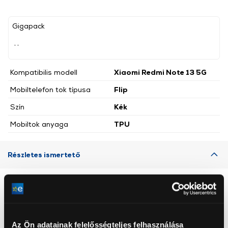
Gigapack
, ,
Kompatibilis modell
Xiaomi Redmi Note 13 5G
Mobiltelefon tok típusa
Flip
Szín
Kék
Mobiltok anyaga
TPU
Részletes ismertető
Neked ajánljuk
Az Ön adatainak felelősségteljes felhasználása