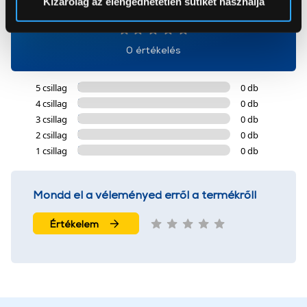
Kizárólag az elengedhetetlen sütiket használja
0
Az Eunonics.hu webáruházunk ún. süti vagy cookie file-
okat használ, melyeket az Ön gépén tárol a rendszer. A
0 értékelés
cookie-k személyazonosítására nem alkalmasak,
szolgáltatásaink biztosításához szükségesek. Az oldal
5 csillag
0 db
használatával Ön elfogadja a cookie-k használatát.
4 csillag
0 db
További információk:
ÁSZF
és
Adatvédelem
3 csillag
0 db
2 csillag
0 db
1 csillag
0 db
Mondd el a véleményed erről a termékről!
Értékelem