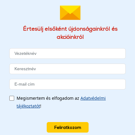
Értesülj elsőként újdonságainkról és
akcióinkról
Megismertem és elfogadom az
Adatvédelmi
tájékoztatót
!
Feliratkozom