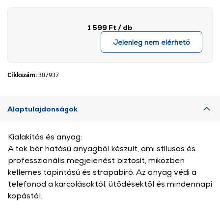
1 599 Ft
/ db
Jelenleg nem elérhető
Cikkszám:
307937
Alaptulajdonságok
Kialakítás és anyag:
A tok bőr hatású anyagból készült, ami stílusos és
professzionális megjelenést biztosít, miközben
kellemes tapintású és strapabíró. Az anyag védi a
telefonod a karcolásoktól, ütődésektől és mindennapi
kopástól.