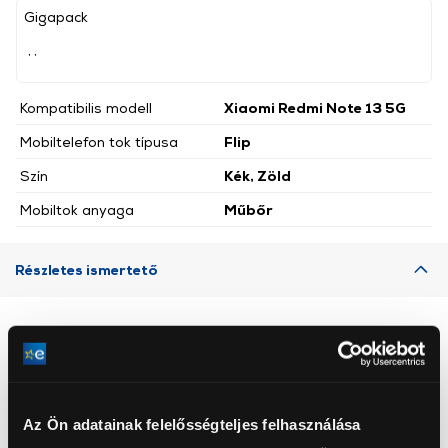
Gigapack
, ,
Kompatibilis modell
Xiaomi Redmi Note 13 5G
Mobiltelefon tok típusa
Flip
Szín
Kék, Zöld
Mobiltok anyaga
Műbőr
Részletes ismertető
Neked ajánljuk
Az Ön adatainak felelősségteljes felhasználása