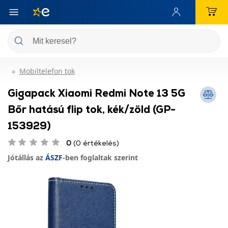
Mobiltelefon tok
Gigapack Xiaomi Redmi Note 13 5G
Bőr hatású flip tok, kék/zöld (GP-
153929)
0
(0 értékelés)
Jótállás az
ÁSZF
-ben foglaltak szerint