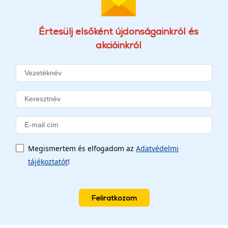
Értesülj elsőként újdonságainkról és
akcióinkról
Megismertem és elfogadom az
Adatvédelmi
tájékoztatót
!
Feliratkozom