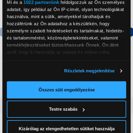
Mi és a
1022 partnerünk
feldolgozzuk az Ön személyes
adatait, így például az Ön IP-címét, olyan technológiákat
használva, mint a sütik, amelyekkel tárolhatjuk és
hozzáférünk az Ön adataihoz a készülékén, hogy
személyre szabott hirdetéseket és tartalmakat, hirdetés-
és tartalommérést, közönségbetekintéseket, valamint
Termék adatlap
Termék adatlap
termékfejlesztéseket biztosíthassunk Önnek. Ön dönt
arról, hogy ki használja az adatait és milyen célra.
Gorenje NRS8182KX Side
Gorenje N619EAXL4
Ha engedélyezi, a következőt is meg szeretnénk tenni:
by side hűtőszekrény
Alulfagyasztós
Részletek megjelenítése
kombinált hűtőszekrény
Információgyűjtés az Ön földrajzi
199 999 Ft
179 999 Ft
elhelyezkedéséről pár méteres pontossággal
Az Ön készülékén beazonosítása annak konkrét
Összes süti engedélyezése
tulajdonságainak (ujjlenyomat) aktív ellenőrzésével
Tudjon meg többet személyes adatainak feldolgozási
Vásárlói vélemények
(0)
Testre szabás
módjairól és adja meg preferenciáit a
Részletek
pontban
. Bármikor módosíthatja vagy visszavonhatja a
Sütinyilatkozathoz való hozzájárulását.
0
Kizárólag az elengedhetetlen sütiket használja