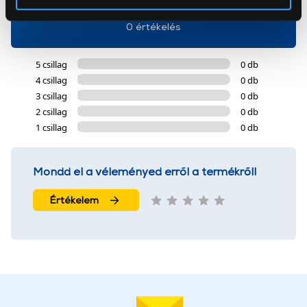
Az Eunonics.hu webáruházunk ún. süti vagy cookie file-
0 értékelés
okat használ, melyeket az Ön gépén tárol a rendszer. A
cookie-k személyazonosítására nem alkalmasak,
5 csillag
0 db
szolgáltatásaink biztosításához szükségesek. Az oldal
4 csillag
0 db
használatával Ön elfogadja a cookie-k használatát.
3 csillag
0 db
További információk:
ÁSZF
és
Adatvédelem
2 csillag
0 db
1 csillag
0 db
Mondd el a véleményed erről a termékről!
Értékelem