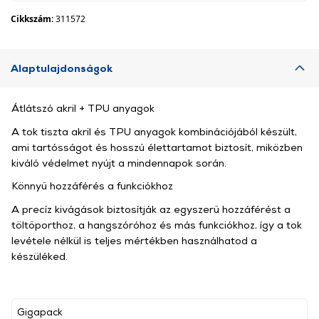
Cikkszám:
311572
Alaptulajdonságok
Átlátszó akril + TPU anyagok
A tok tiszta akril és TPU anyagok kombinációjából készült,
ami tartósságot és hosszú élettartamot biztosít, miközben
kiváló védelmet nyújt a mindennapok során.
Könnyű hozzáférés a funkciókhoz
A precíz kivágások biztosítják az egyszerű hozzáférést a
töltőporthoz, a hangszóróhoz és más funkciókhoz, így a tok
levétele nélkül is teljes mértékben használhatod a
készüléked.
Gigapack