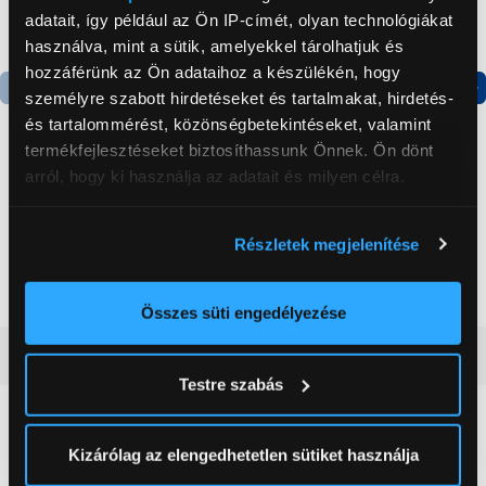
adatait, így például az Ön IP-címét, olyan technológiákat
használva, mint a sütik, amelyekkel tárolhatjuk és
hozzáférünk az Ön adataihoz a készülékén, hogy
személyre szabott hirdetéseket és tartalmakat, hirdetés-
Termék adatlap
Termék adatlap
és tartalommérést, közönségbetekintéseket, valamint
termékfejlesztéseket biztosíthassunk Önnek. Ön dönt
arról, hogy ki használja az adatait és milyen célra.
Gorenje NRS8182KX Side
Gorenje N619EAXL4
by side hűtőszekrény
Alulfagyasztós
Ha engedélyezi, a következőt is meg szeretnénk tenni:
kombinált hűtőszekrény
Részletek megjelenítése
Információgyűjtés az Ön földrajzi
199 999 Ft
179 999 Ft
elhelyezkedéséről pár méteres pontossággal
Az Ön készülékén beazonosítása annak konkrét
Összes süti engedélyezése
tulajdonságainak (ujjlenyomat) aktív ellenőrzésével
Vásárlói vélemények
(0)
Tudjon meg többet személyes adatainak feldolgozási
Testre szabás
módjairól és adja meg preferenciáit a
Részletek
pontban
. Bármikor módosíthatja vagy visszavonhatja a
0
Sütinyilatkozathoz való hozzájárulását.
Kizárólag az elengedhetetlen sütiket használja