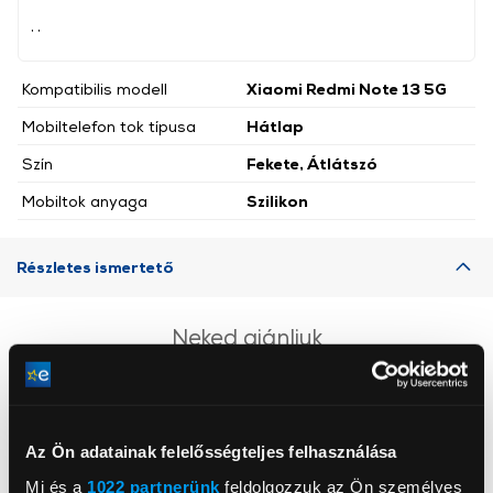
, ,
Kompatibilis modell
Xiaomi Redmi Note 13 5G
Mobiltelefon tok típusa
Hátlap
Szín
Fekete, Átlátszó
Mobiltok anyaga
Szilikon
Részletes ismertető
Neked ajánljuk
Az Ön adatainak felelősségteljes felhasználása
Mi és a
1022 partnerünk
feldolgozzuk az Ön személyes