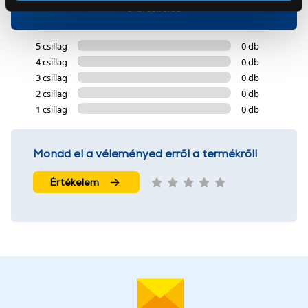
Az Eunonics.hu webáruházunk ún. süti vagy cookie file-
0 értékelés
okat használ, melyeket az Ön gépén tárol a rendszer. A
cookie-k személyazonosítására nem alkalmasak,
5 csillag
0 db
szolgáltatásaink biztosításához szükségesek. Az oldal
4 csillag
0 db
használatával Ön elfogadja a cookie-k használatát.
3 csillag
0 db
További információk:
ÁSZF
és
Adatvédelem
2 csillag
0 db
1 csillag
0 db
Mondd el a véleményed erről a termékről!
Értékelem