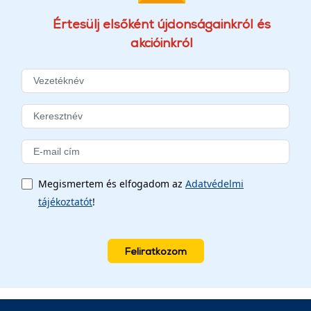
Értesülj elsőként újdonságainkról és
akcióinkról
Megismertem és elfogadom az
Adatvédelmi
tájékoztatót
!
Feliratkozom