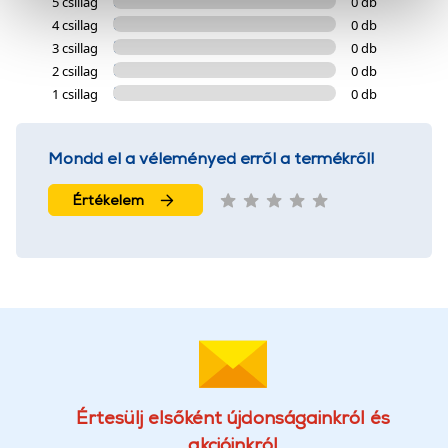
okat használ, melyeket az Ön gépén tárol a rendszer. A
5 csillag
0 db
4 csillag
0 db
cookie-k személyazonosítására nem alkalmasak,
3 csillag
0 db
szolgáltatásaink biztosításához szükségesek. Az oldal
2 csillag
0 db
használatával Ön elfogadja a cookie-k használatát.
1 csillag
0 db
További információk:
ÁSZF
és
Adatvédelem
Mondd el a véleményed erről a termékről!
Értékelem
Értesülj elsőként újdonságainkról és
akcióinkról