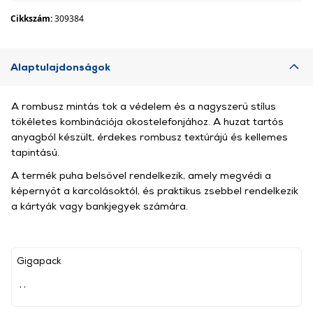
Cikkszám:
309384
Alaptulajdonságok
A rombusz mintás tok a védelem és a nagyszerű stílus
tökéletes kombinációja okostelefonjához. A huzat tartós
anyagból készült, érdekes rombusz textúrájú és kellemes
tapintású.
A termék puha belsővel rendelkezik, amely megvédi a
képernyőt a karcolásoktól, és praktikus zsebbel rendelkezik
a kártyák vagy bankjegyek számára.
Gigapack
, ,