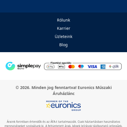
Rólunk
Karrier
Üzleteink
Blog
© 2026. Minden jog fenntartva! Euronics Műszaki
Áruházlánc
Áraink forintban értendők és az ÁFA-t tartalmazzák. Csak háztartásban használatos
mennyiségeket szolgálunk ki. A feltüntetett árak, képek leírások tájékoztató jellegűek,