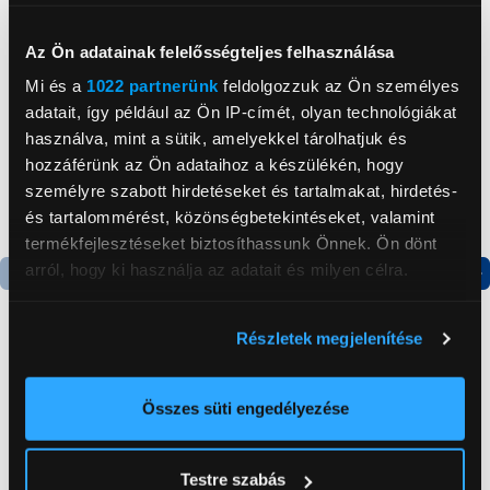
Neked ajánljuk
Az Ön adatainak felelősségteljes felhasználása
Mi és a
1022 partnerünk
feldolgozzuk az Ön személyes
adatait, így például az Ön IP-címét, olyan technológiákat
használva, mint a sütik, amelyekkel tárolhatjuk és
hozzáférünk az Ön adataihoz a készülékén, hogy
személyre szabott hirdetéseket és tartalmakat, hirdetés-
és tartalommérést, közönségbetekintéseket, valamint
termékfejlesztéseket biztosíthassunk Önnek. Ön dönt
arról, hogy ki használja az adatait és milyen célra.
Termék adatlap
Termék adatlap
Ha engedélyezi, a következőt is meg szeretnénk tenni:
Részletek megjelenítése
Információgyűjtés az Ön földrajzi
elhelyezkedéséről pár méteres pontossággal
Gorenje NRS8182KX Side
Gorenje RK4182PW4
by side hűtőszekrény
Alulfagyasztós
Az Ön készülékén beazonosítása annak konkrét
Összes süti engedélyezése
kombinált hűtőszekrény
tulajdonságainak (ujjlenyomat) aktív ellenőrzésével
199 999 Ft
119 999 Ft
Tudjon meg többet személyes adatainak feldolgozási
Testre szabás
módjairól és adja meg preferenciáit a
Részletek