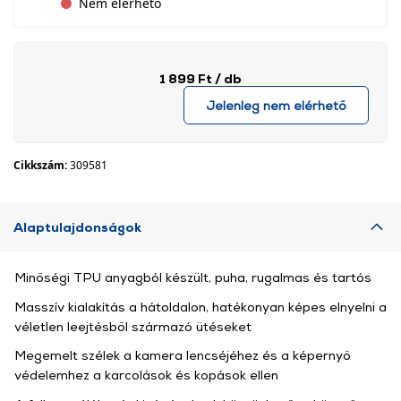
Nem elérhető
1 899 Ft
/ db
Jelenleg nem elérhető
Cikkszám:
309581
Alaptulajdonságok
Minőségi TPU anyagból készült, puha, rugalmas és tartós
Masszív kialakítás a hátoldalon, hatékonyan képes elnyelni a
véletlen leejtésből származó ütéseket
Megemelt szélek a kamera lencséjéhez és a képernyő
védelemhez a karcolások és kopások ellen