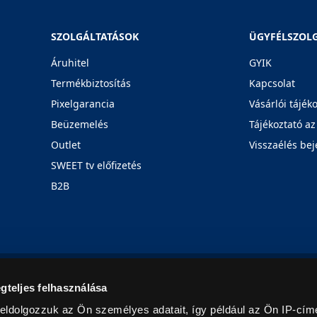
SZOLGÁLTATÁSOK
ÜGYFÉLSZOL
Áruhitel
GYIK
Termékbiztosítás
Kapcsolat
Pixelgarancia
Vásárlói tájék
Beüzemelés
Tájékoztató az
Outlet
Visszaélés bej
SWEET tv előfizetés
B2B
Rólunk
Karrier
Üzleteink
Blog
gteljes felhasználása
eldolgozzuk az Ön személyes adatait, így például az Ön IP-címé