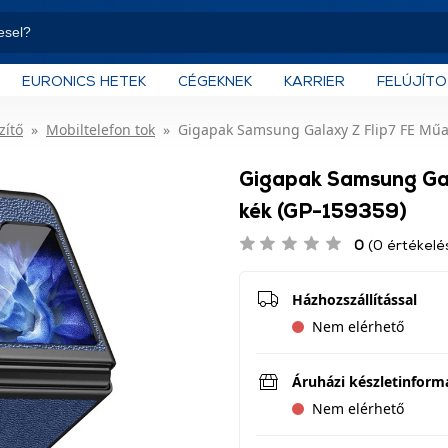
EURONICS HETEK
CÉGEKNEK
KARRIER
FELÚJÍT
zítő
Mobiltelefon tok
Gigapak Samsung Galaxy Z Flip7 FE Műa
Gigapak Samsung Gal
kék (GP-159359)
0
(0 értékelé
Házhozszállítással
Nem elérhető
Áruházi készletinform
Nem elérhető