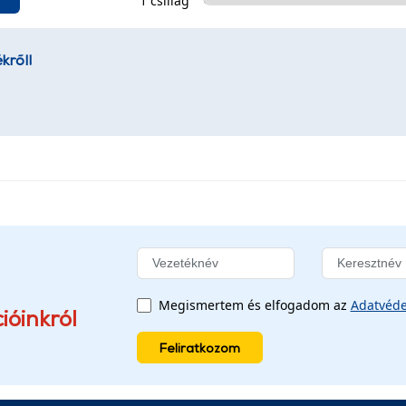
1 csillag
kről!
Megismertem és elfogadom az
Adatvéde
ióinkról
Feliratkozom