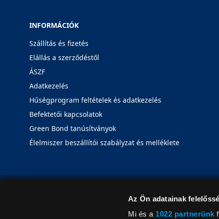
INFORMÁCIÓK
Szállítás és fizetés
Elállás a szerződéstől
ÁSZF
Adatkezelés
Hűségprogram feltételek és adatkezelés
Befektetői kapcsolatok
Green Bond tanúsítványok
Élelmiszer beszállítói szabályzat és melléklete
Az Ön adatainak felelőssé
Mi és a
1022 partnerünk
f