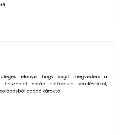
ető
ődleges előnye, hogy segít megvédeni a
 használat során előforduló sérülésektől,
rcolódásból adódó károktól.