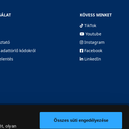
GÁLAT
KÖVESS MINKET
TikTok
Youtube
oztató
Instagram
 adattörlő kódokról
Facebook
elentés
LinkedIn
Összes süti engedélyezése
t, olyan