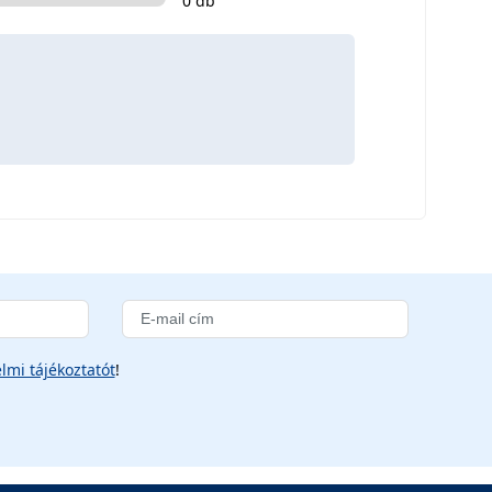
0 db
lmi tájékoztatót
!