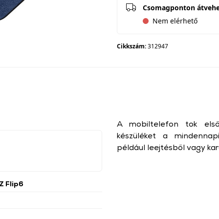
Csomagponton átveh
Nem elérhető
Cikkszám:
312947
A mobiltelefon tok els
készüléket a mindennapi
például leejtésből vagy ka
 Flip6