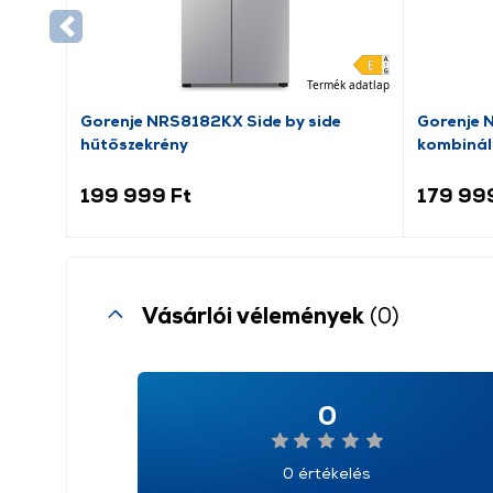
Termék adatlap
Gorenje NRS8182KX Side by side
Gorenje 
hűtőszekrény
kombinál
199 999 Ft
179 99
Vásárlói vélemények
(0)
0
0 értékelés