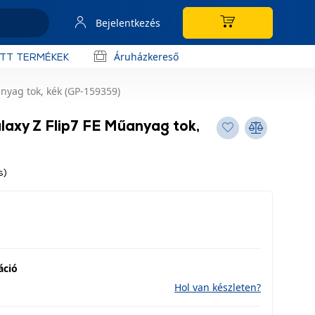
Bejelentkezés
Áruházkereső
OTT TERMÉKEK
nyag tok, kék (GP-159359)
axy Z Flip7 FE Műanyag tok,
s)
áció
Hol van készleten?