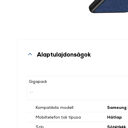
Alaptulajdonságok
Gigapack
, ,
Kompatibilis modell
Samsung Z
Mobiltelefon tok típusa
Hátlap
Szín
Sötétkék