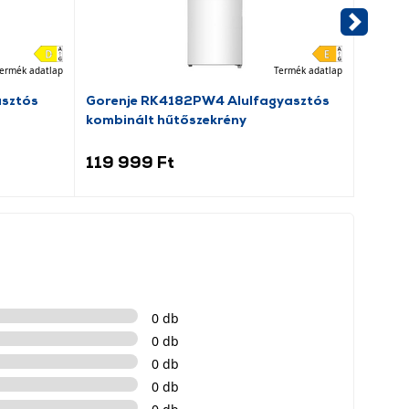
ermék adatlap
Termék adatlap
asztós
Gorenje RK4182PW4 Alulfagyasztós
Goren
kombinált hűtőszekrény
hűtős
119 999 Ft
99 9
0 db
0 db
0 db
0 db