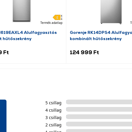
Termék adatlap
T
N619EAXL4 Alulfagyasztós
Gorenje RK14DPS4 Alulfagy
t hűtőszekrény
kombinált hűtőszekrény
9 Ft
124 999 Ft
5 csillag
4 csillag
3 csillag
2 csillag