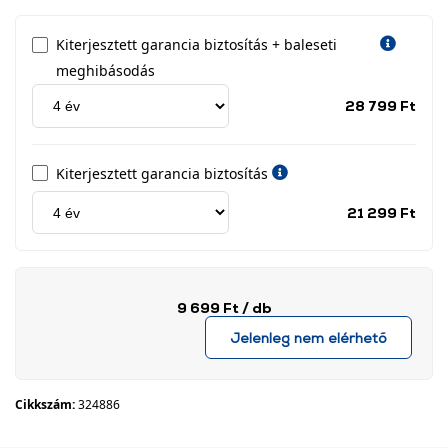
Kiterjesztett garancia biztosítás + baleseti
meghibásodás
Jótá
28 799 Ft
idős
címk
Kiterjesztett garancia biztosítás
Jótá
21 299 Ft
idős
címk
9 699 Ft
/ db
Jelenleg nem elérhető
Cikkszám:
324886