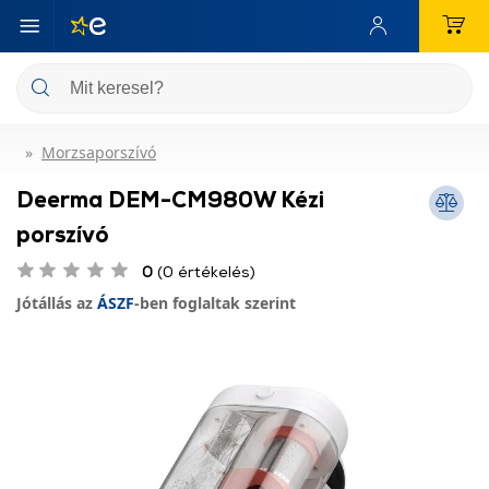
Morzsaporszívó
Deerma DEM-CM980W Kézi
porszívó
0
(0 értékelés)
Jótállás az
ÁSZF
-ben foglaltak szerint