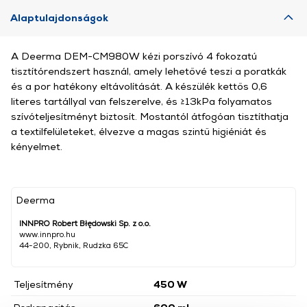
Alaptulajdonságok
A Deerma DEM-CM980W kézi porszívó 4 fokozatú
tisztítórendszert használ, amely lehetővé teszi a poratkák
és a por hatékony eltávolítását. A készülék kettős 0,6
literes tartállyal van felszerelve, és ≥13kPa folyamatos
szívóteljesítményt biztosít. Mostantól átfogóan tisztíthatja
a textilfelületeket, élvezve a magas szintű higiéniát és
kényelmet.
Deerma
INNPRO Robert Błędowski Sp. z o.o.
www.innpro.hu
44-200, Rybnik, Rudzka 65C
Teljesítmény
450 W