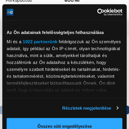
Porkapacitás
600 ml
Szín
Fehér
Részletes ismertető
Az Ön adatainak felelősségteljes felhasználása
Mi és a
1022 partnerünk
feldolgozzuk az Ön személyes
Neked ajánljuk
adatait, így például az Ön IP-címét, olyan technológiákat
használva, mint a sütik, amelyekkel tárolhatjuk és
hozzáférünk az Ön adataihoz a készülékén, hogy
személyre szabott hirdetéseket és tartalmakat, hirdetés-
és tartalommérést, közönségbetekintéseket, valamint
termékfejlesztéseket biztosíthassunk Önnek. Ön dönt
arról, hogy ki használja az adatait és milyen célra.
Ha engedélyezi, a következőt is meg szeretnénk tenni:
Részletek megjelenítése
Információgyűjtés az Ön földrajzi
elhelyezkedéséről pár méteres pontossággal
Az Ön készülékén beazonosítása annak konkrét
Összes süti engedélyezése
-50 750 Ft