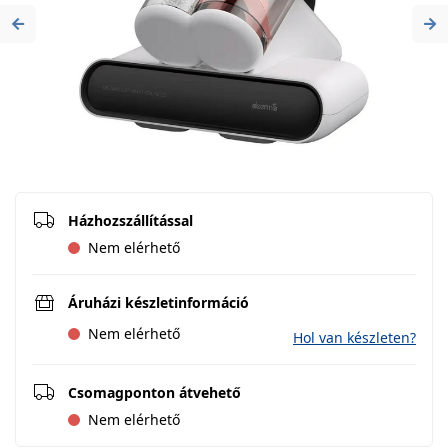
Previous
Ne
Házhozszállítással
Nem elérhető
Áruházi készletinformáció
Nem elérhető
Hol van készleten?
Csomagponton átvehető
Nem elérhető