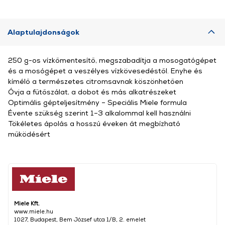
Alaptulajdonságok
250 g-os vízkőmentesítő, megszabadítja a mosogatógépet
és a mosógépet a veszélyes vízkövesedéstől. Enyhe és
kímélő a természetes citromsavnak köszönhetően
Óvja a fűtőszálat, a dobot és más alkatrészeket
Optimális gépteljesítmény – Speciális Miele formula
Évente szükség szerint 1–3 alkalommal kell használni
Tökéletes ápolás a hosszú éveken át megbízható
működésért
Miele Kft.
www.miele.hu
1027, Budapest, Bem József utca 1/B, 2. emelet