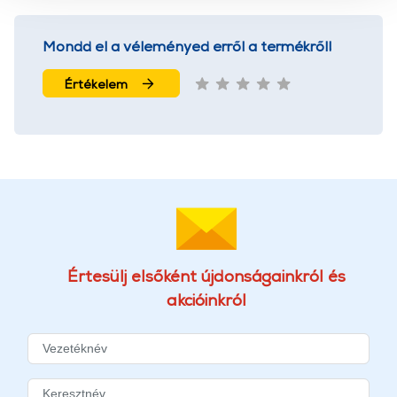
használatával Ön elfogadja a cookie-k használatát.
További információk:
ÁSZF
és
Adatvédelem
Mondd el a véleményed erről a termékről!
Értékelem
Értesülj elsőként újdonságainkról és
akcióinkról