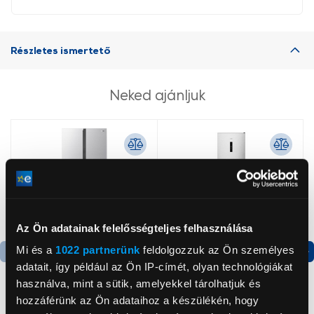
Részletes ismertető
Neked ajánljuk
Az Ön adatainak felelősségteljes felhasználása
Mi és a
1022 partnerünk
feldolgozzuk az Ön személyes
adatait, így például az Ön IP-címét, olyan technológiákat
Termék adatlap
Termék adatlap
használva, mint a sütik, amelyekkel tárolhatjuk és
hozzáférünk az Ön adataihoz a készülékén, hogy