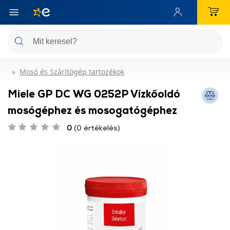
Mosó és Szárítógép tartozékok
Miele GP DC WG 0252P Vízkőoldó
mosógéphez és mosogatógéphez
0
(0 értékelés)