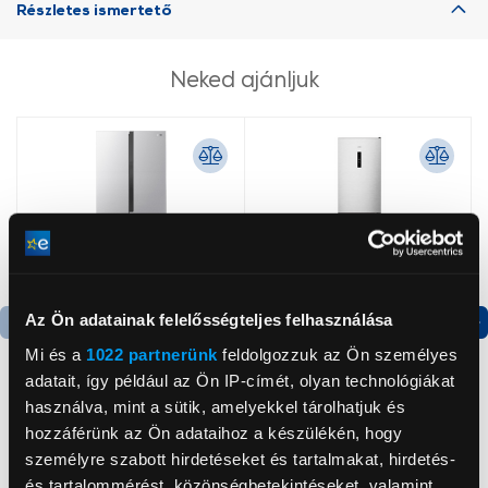
Részletes ismertető
Neked ajánljuk
Az Ön adatainak felelősségteljes felhasználása
Termék adatlap
Termék adatlap
Mi és a
1022 partnerünk
feldolgozzuk az Ön személyes
adatait, így például az Ön IP-címét, olyan technológiákat
használva, mint a sütik, amelyekkel tárolhatjuk és
Gorenje NRS8182KX Side
Gorenje N619EAXL4
hozzáférünk az Ön adataihoz a készülékén, hogy
by side hűtőszekrény
Alulfagyasztós
személyre szabott hirdetéseket és tartalmakat, hirdetés-
kombinált hűtőszekrény
és tartalommérést, közönségbetekintéseket, valamint