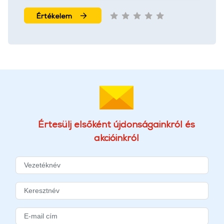
További információk:
ÁSZF
és
Adatvédelem
Értékelem
Értesülj elsőként újdonságainkról és
akcióinkról