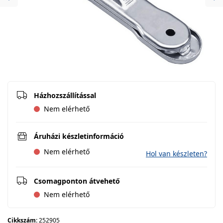
Previous
Ne
Házhozszállítással
Nem elérhető
Áruházi készletinformáció
Nem elérhető
Hol van készleten?
Csomagponton átvehető
Nem elérhető
Cikkszám:
252905