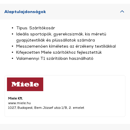
Alaptulajdonságok
Típus: Szárítókosár
Ideális sportcipők, gyerekcsizmák, kis méretű
gyapjútextíliák és plüssállatok számára
Messzemenően kíméletes az érzékeny textíliákkal
Kifejezetten Miele szárítókhoz fejlesztettük
Valamennyi T1 szárítóban használható
Miele Kft.
www.miele.hu
1027, Budapest, Bem József utca 1/B, 2. emelet