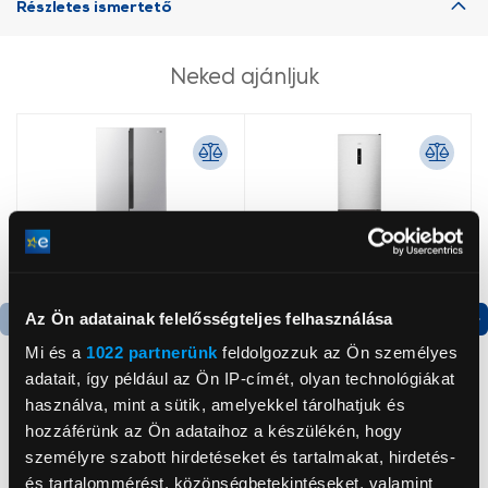
Részletes ismertető
Neked ajánljuk
Az Ön adatainak felelősségteljes felhasználása
Termék adatlap
Termék adatlap
Mi és a
1022 partnerünk
feldolgozzuk az Ön személyes
adatait, így például az Ön IP-címét, olyan technológiákat
használva, mint a sütik, amelyekkel tárolhatjuk és
Gorenje NRS8182KX Side
Gorenje N619EAXL4
hozzáférünk az Ön adataihoz a készülékén, hogy
by side hűtőszekrény
Alulfagyasztós
személyre szabott hirdetéseket és tartalmakat, hirdetés-
kombinált hűtőszekrény
és tartalommérést, közönségbetekintéseket, valamint