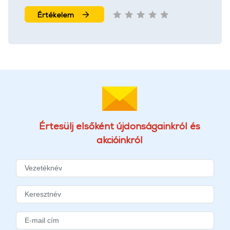
További információk:
ÁSZF
és
Adatvédelem
Értékelem
Értesülj elsőként újdonságainkról és
akcióinkról