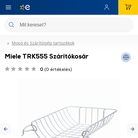
Mosó és Szárítógép tartozékok
Miele TRK555 Szárítókosár
0
(0 értékelés)
Previous
Ne