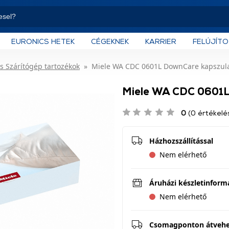
EURONICS HETEK
CÉGEKNEK
KARRIER
FELÚJÍT
s Szárítógép tartozékok
Miele WA CDC 0601L DownCare kapszula
Miele WA CDC 0601L
0
(0 értékelé
Házhozszállítással
Nem elérhető
Áruházi készletinform
Nem elérhető
Csomagponton átveh