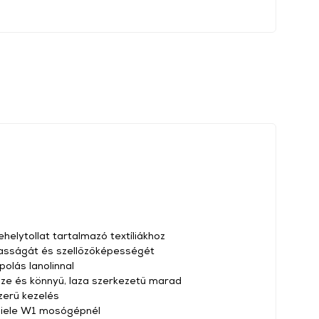
elytollat tartalmazó textíliákhoz
masságát és szellőzőképességét
polás lanolinnal
ze és könnyű, laza szerkezetű marad
zerű kezelés
iele W1 mosógépnél