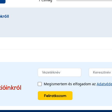
kről!
Megismertem és elfogadom az
Adatvéde
ióinkról
Feliratkozom