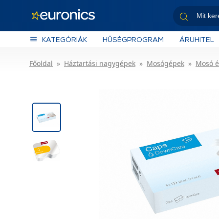
KATEGÓRIÁK
HŰSÉGPROGRAM
ÁRUHITEL
Főoldal
Háztartási nagygépek
Mosógépek
Mosó é