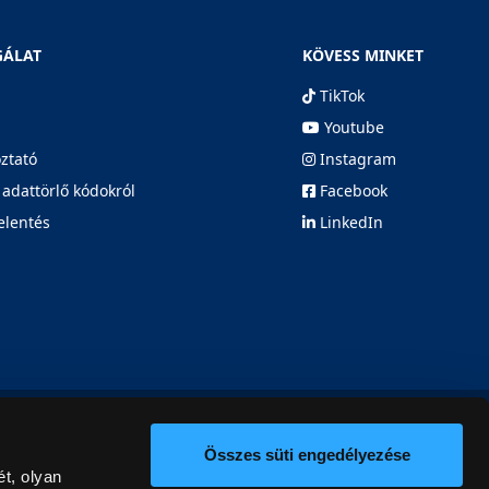
GÁLAT
KÖVESS MINKET
TikTok
Youtube
oztató
Instagram
 adattörlő kódokról
Facebook
elentés
LinkedIn
Összes süti engedélyezése
t, olyan