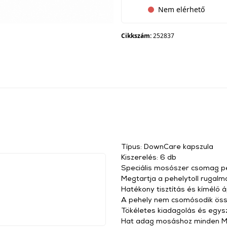
Nem elérhető
Cikkszám:
252837
Típus: DownCare kapszula
Kiszerelés: 6 db
Speciális mosószer csomag peh
Megtartja a pehelytoll rugal
Hatékony tisztítás és kímélő á
A pehely nem csomósodik öss
Tökéletes kiadagolás és egys
Hat adag mosáshoz minden M