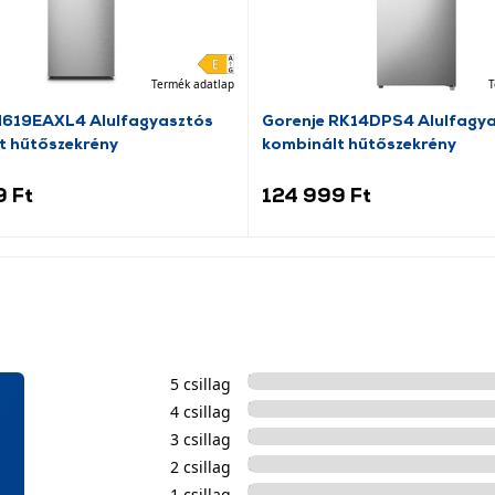
Termék adatlap
T
N619EAXL4 Alulfagyasztós
Gorenje RK14DPS4 Alulfagy
t hűtőszekrény
kombinált hűtőszekrény
9 Ft
124 999 Ft
5 csillag
4 csillag
3 csillag
2 csillag
1 csillag