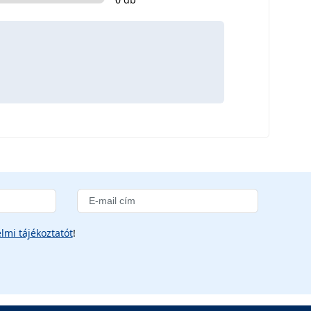
lmi tájékoztatót
!