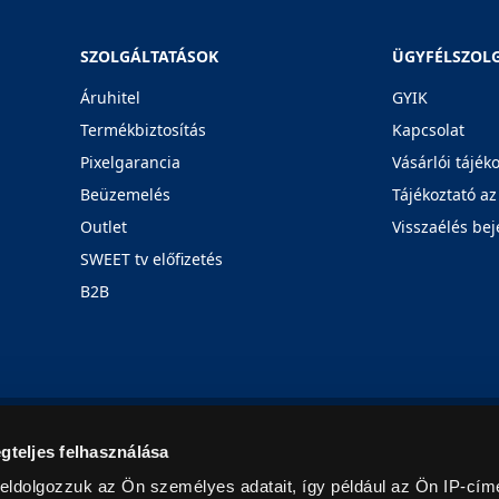
SZOLGÁLTATÁSOK
ÜGYFÉLSZOL
Áruhitel
GYIK
Termékbiztosítás
Kapcsolat
Pixelgarancia
Vásárlói tájék
Beüzemelés
Tájékoztató az
Outlet
Visszaélés bej
SWEET tv előfizetés
B2B
Rólunk
Karrier
Üzleteink
Blog
gteljes felhasználása
eldolgozzuk az Ön személyes adatait, így például az Ön IP-címé