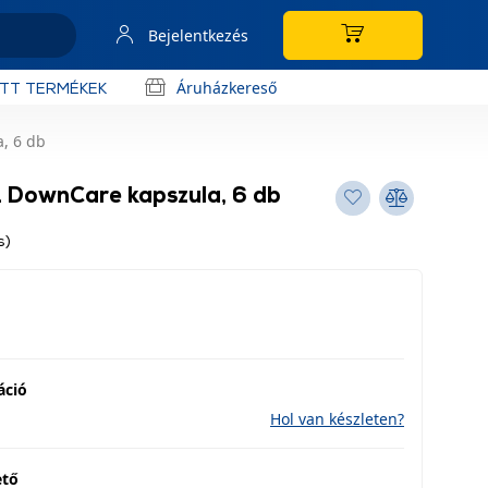
Bejelentkezés
Áruházkereső
OTT TERMÉKEK
, 6 db
 DownCare kapszula, 6 db
s)
áció
Hol van készleten?
ető