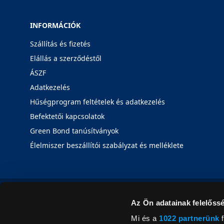
INFORMÁCIÓK
Szállítás és fizetés
Elállás a szerződéstől
ÁSZF
Adatkezelés
Hűségprogram feltételek és adatkezelés
Befektetői kapcsolatok
Green Bond tanúsítványok
Élelmiszer beszállítói szabályzat és melléklete
Az Ön adatainak felelőssé
Mi és a
1022 partnerünk
f