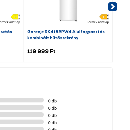
ermék adatlap
Termék adatlap
asztós
Gorenje RK4182PW4 Alulfagyasztós
Dreame
kombinált hűtőszekrény
porsz
119 999 Ft
69 9
0 db
0 db
0 db
0 db
0 db