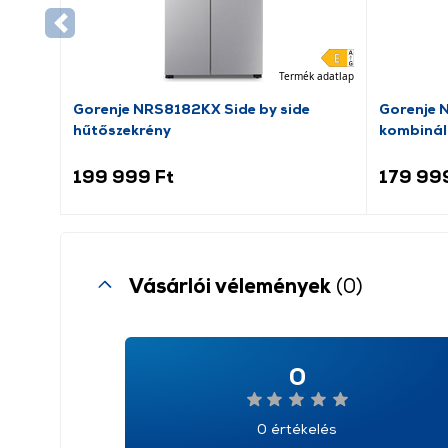
Termék adatlap
Gorenje NRS8182KX Side by side
Gorenje 
hűtőszekrény
kombinál
199 999 Ft
179 99
Vásárlói vélemények
(0)
0
0 értékelés