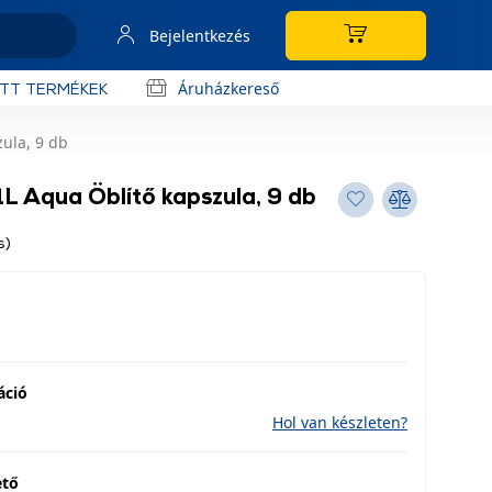
Bejelentkezés
Áruházkereső
OTT TERMÉKEK
ula, 9 db
 Aqua Öblítő kapszula, 9 db
s)
áció
Hol van készleten?
ető