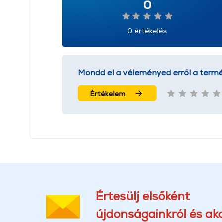
0
0 értékelés
Mondd el a véleményed erről a termé
Értékelem
Értesülj elsőként
újdonságainkról és akc