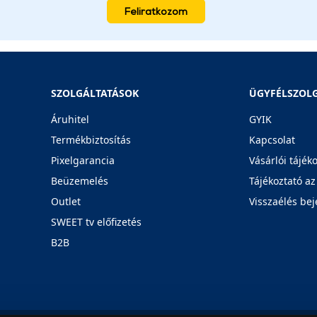
Feliratkozom
SZOLGÁLTATÁSOK
ÜGYFÉLSZOL
Áruhitel
GYIK
Termékbiztosítás
Kapcsolat
Pixelgarancia
Vásárlói tájék
Beüzemelés
Tájékoztató az
Outlet
Visszaélés bej
SWEET tv előfizetés
B2B