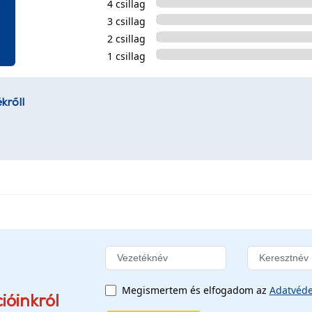
4 csillag
3 csillag
2 csillag
1 csillag
kről!
Megismertem és elfogadom az
Adatvéde
ióinkról