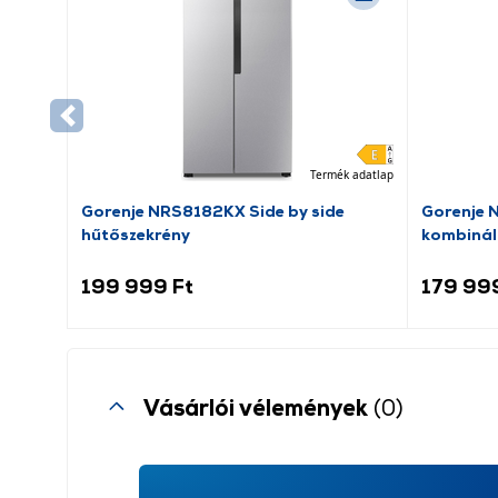
Termék adatlap
Gorenje NRS8182KX Side by side
Gorenje 
hűtőszekrény
kombinál
199 999 Ft
179 99
Vásárlói vélemények
(0)