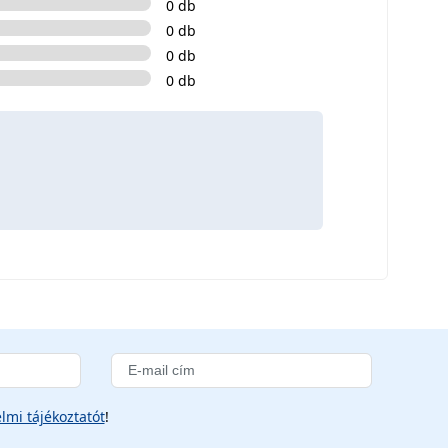
0 db
0 db
0 db
0 db
lmi tájékoztatót
!