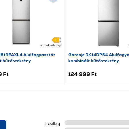
Termék adatlap
T
N619EAXL4 Alulfagyasztós
Gorenje RK14DPS4 Alulfagy
t hűtőszekrény
kombinált hűtőszekrény
9 Ft
124 999 Ft
5 csillag