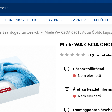
EURONICS HETEK
CÉGEKNEK
KARRIER
FELÚJÍT
s Szárítógép tartozékok
Miele WA CSOA 0901L Aqua Öblítő kapsz
Miele WA CSOA 0901L
0
(0 értékelé
Házhozszállítással
Nem elérhető
Áruházi készletinform
Nem elérhető
Csomagponton átveh