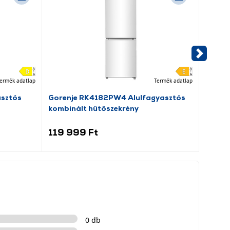
ermék adatlap
Termék adatlap
asztós
Gorenje RK4182PW4 Alulfagyasztós
Goren
kombinált hűtőszekrény
hűtős
119 999 Ft
99 9
0 db