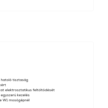
 hatoló tisztaság
kért
t elektrosztatikus feltöltődését
 egyszerű kezelés
ele W1 mosógépnél