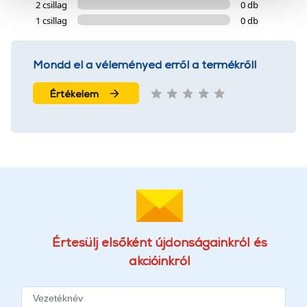
2 csillag
0 db
szolgáltatásaink biztosításához szükségesek. Az oldal
1 csillag
0 db
használatával Ön elfogadja a cookie-k használatát.
További információk:
ÁSZF
és
Adatvédelem
Mondd el a véleményed erről a termékről!
Értékelem
Értesülj elsőként újdonságainkról és
akcióinkról