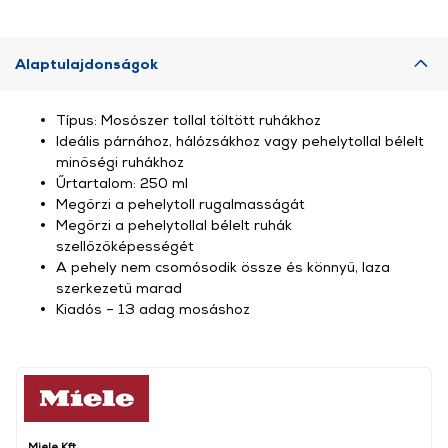
Alaptulajdonságok
Típus: Mosószer tollal töltött ruhákhoz
Ideális párnához, hálózsákhoz vagy pehelytollal bélelt
minőségi ruhákhoz
Űrtartalom: 250 ml
Megőrzi a pehelytoll rugalmasságát
Megőrzi a pehelytollal bélelt ruhák
szellőzőképességét
A pehely nem csomósodik össze és könnyű, laza
szerkezetű marad
Kiadós – 13 adag mosáshoz
Miele Kft.