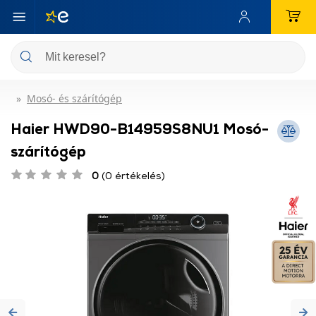
Mosó- és szárítógép
Haier HWD90-B14959S8NU1 Mosó-
szárítógép
0
(0 értékelés)