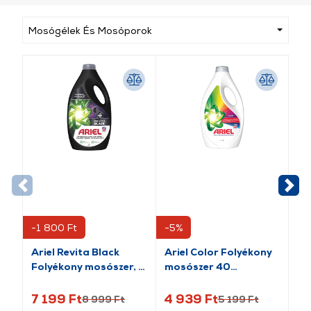
Mosógélek És Mosóporok
-1 800 Ft
-5%
-1
Ariel Revita Black
Ariel Color Folyékony
Ar
Folyékony mosószer, 3
mosószer 40
Am
l
mosáshoz, 1.8L
Fo
l
7 199 Ft
4 939 Ft
5 
8 999 Ft
5 199 Ft