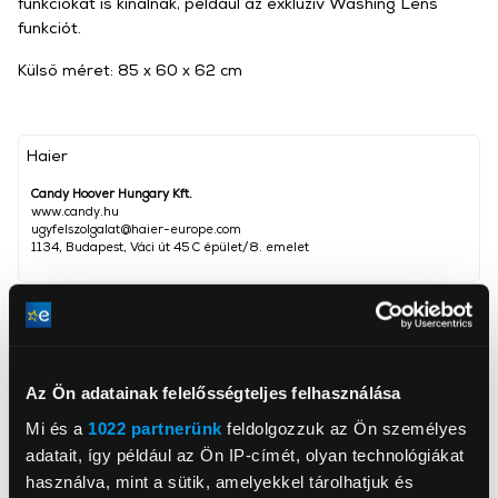
funkciókat is kínálnak, például az exkluzív Washing Lens
funkciót.
Külső méret: 85 x 60 x 62 cm
Haier
Candy Hoover Hungary Kft.
www.candy.hu
ugyfelszolgalat@haier-europe.com
1134, Budapest, Váci út 45 C épület/8. emelet
Ruhatöltet
9 kg
Szárítási kapacitás
6 kg
Centrifugálási zajszint
72 dBA
Az Ön adatainak felelősségteljes felhasználása
Magasság
85 cm
Mi és a
1022 partnerünk
feldolgozzuk az Ön személyes
adatait, így például az Ön IP-címét, olyan technológiákat
Szélesség
60 cm
használva, mint a sütik, amelyekkel tárolhatjuk és