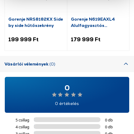
cookie-k személyazonosítására nem alkalmasak,
szolgáltatásaink biztosításához szükségesek. Az oldal
használatával Ön elfogadja a cookie-k használatát.
Gorenje NRS8182KX Side
Gorenje N619EAXL4
További információk:
ÁSZF
és
Adatvédelem
by side hűtőszekrény
Alulfagyasztós
kombinált hűtőszekrény
199 999 Ft
179 999 Ft
Vásárlói vélemények
(0)
0
0 értékelés
5 csillag
0 db
4 csillag
0 db
3 csillag
0 db