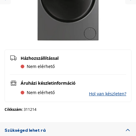
Previous
Ne
Házhozszállítással
Nem elérhető
Áruházi készletinformáció
Nem elérhető
Hol van készleten?
Cikkszám:
311214
Szükséged lehet rá