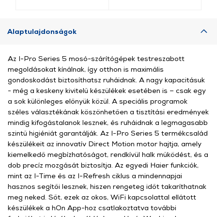
Alaptulajdonságok
Az I-Pro Series 5 mosó-szárítógépek testreszabott
megoldásokat kínálnak, így otthon is maximális
gondoskodást biztosíthatsz ruháidnak. A nagy kapacitásuk
- még a keskeny kivitelű készülékek esetében is – csak egy
a sok különleges előnyük közül. A speciális programok
széles választékának köszönhetően a tisztítási eredmények
mindig kifogástalanok lesznek, és ruháidnak a legmagasabb
szintű higiéniát garantálják. Az I-Pro Series 5 termékcsalád
készülékeit az innovatív Direct Motion motor hajtja, amely
kiemelkedő megbízhatóságot, rendkívül halk működést, és a
dob precíz mozgását biztosítja. Az egyedi Haier funkciók,
mint az I-Time és az I-Refresh ciklus a mindennapjai
hasznos segítői lesznek, hiszen rengeteg időt takaríthatnak
meg neked. Sőt, ezek az okos, WiFi kapcsolattal ellátott
készülékek a hOn App-hoz csatlakoztatva további