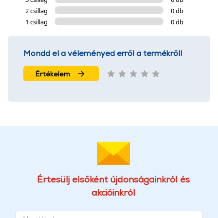
2 csillag
0 db
1 csillag
0 db
Mondd el a véleményed erről a termékről!
Értékelem
Értesülj elsőként újdonságainkról és
akcióinkról