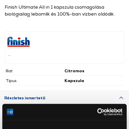
Finish Ultimate All in 1 kapszula csomagolása
biológiailag lebomlik és 100%-ban vízben oldódik.
, ,
Illat
Citromos
Típus
Kapszula
Részletes ismertető
Neked ajánljuk