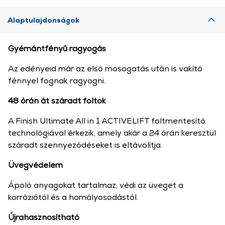
Alaptulajdonságok
Gyémántfényű ragyogás
Az edényeid már az első mosogatás után is vakító
fénnyel fognak ragyogni.
48 órán át száradt foltok
A Finish Ultimate All in 1 ACTIVELIFT foltmentesítő
technológiával érkezik, amely akár a 24 órán keresztül
száradt szennyeződéseket is eltávolítja.
Üvegvédelem
Ápoló anyagokat tartalmaz, védi az üveget a
korróziótól és a homályosodástól.
Újrahasznosítható