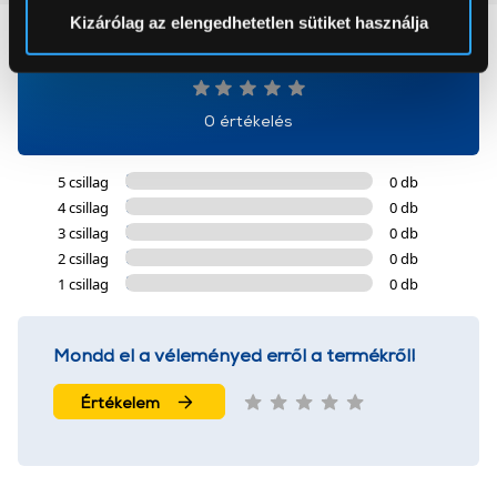
Sütinyilatkozathoz való hozzájárulását.
Kizárólag az elengedhetetlen sütiket használja
0
Az Eunonics.hu webáruházunk ún. süti vagy cookie file-
okat használ, melyeket az Ön gépén tárol a rendszer. A
cookie-k személyazonosítására nem alkalmasak,
0 értékelés
szolgáltatásaink biztosításához szükségesek. Az oldal
használatával Ön elfogadja a cookie-k használatát.
5 csillag
0 db
További információk:
ÁSZF
és
Adatvédelem
4 csillag
0 db
3 csillag
0 db
2 csillag
0 db
1 csillag
0 db
Mondd el a véleményed erről a termékről!
Értékelem