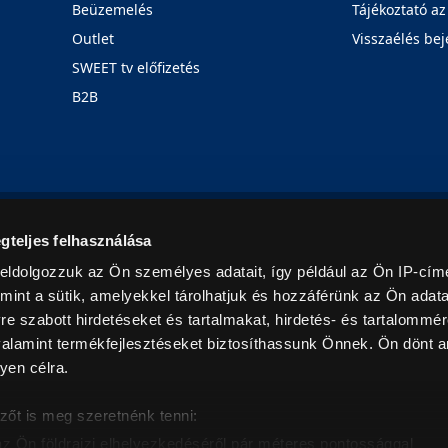
Beüzemelés
Tájékoztató az
Outlet
Visszaélés bej
SWEET tv előfizetés
B2B
Rólunk
Karrier
Üzleteink
Blog
gteljes felhasználása
eldolgozzuk az Ön személyes adatait, így például az Ön IP-címé
mint a sütik, amelyekkel tárolhatjuk és hozzáférünk az Ön adat
e szabott hirdetéseket és tartalmakat, hirdetés- és tartalommér
alamint termékfejlesztéseket biztosíthassunk Önnek. Ön dönt ar
yen célra.
© 2026. Minden jog fenntartva! Euronics Műszaki Áruházlánc
zőt is meg szeretnénk tenni:
az Ön földrajzi elhelyezkedéséről pár méteres pontossággal