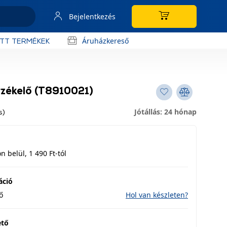
Bejelentkezés
Áruházkereső
OTT TERMÉKEK
zékelő (T8910021)
Jótállás: 24 hónap
s)
 belül, 1 490 Ft-tól
áció
ő
Hol van készleten?
ető