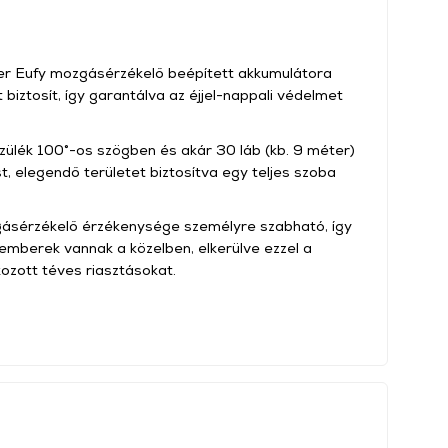
ker Eufy mozgásérzékelő beépített akkumulátora
biztosít, így garantálva az éjjel-nappali védelmet
zülék 100°-os szögben és akár 30 láb (kb. 9 méter)
t, elegendő területet biztosítva egy teljes szoba
gásérzékelő érzékenysége személyre szabható, így
 emberek vannak a közelben, elkerülve ezzel a
kozott téves riasztásokat.