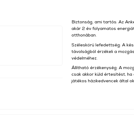
Biztonság, ami tartós: Az An
akár 2 év folyamatos energiát 
otthonában.
Széleskörű lefedettség: A kés
távolságból érzékeli a mozgás
védelméhez.
Állítható érzékenység: A moz
csak akkor küld értesítést, ha
játékos házikedvencek által o