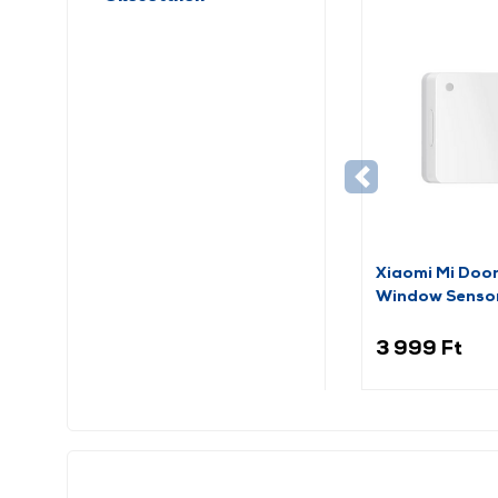
Xiaomi Mi Doo
Window Senso
(BHR5154GL)
3 999 Ft