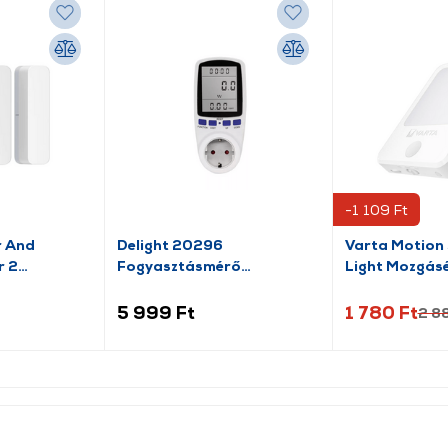
-1 109 Ft
r And
Delight 20296
Varta Motion 
r 2
Fogyasztásmérő
Light Mozgásér
költségszámítás funkcióval
lámpa (18624
5 999 Ft
1 780 Ft
2 8