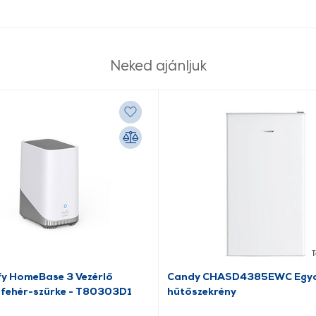
Neked ajánljuk
T
fy HomeBase 3 Vezérlő
Candy CHASD4385EWC Egya
 fehér-szürke - T80303D1
hűtőszekrény