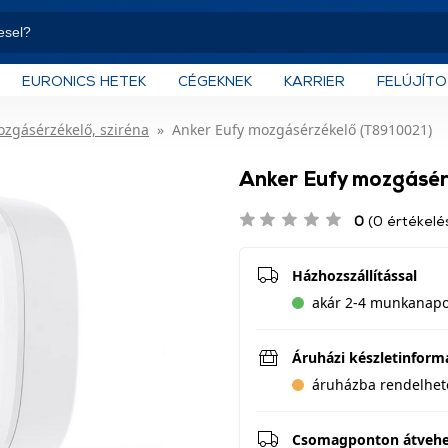
EURONICS HETEK
CÉGEKNEK
KARRIER
FELÚJÍT
zgásérzékelő, sziréna
Anker Eufy mozgásérzékelő (T8910021)
Anker Eufy mozgásér
0
(0 értékelé
Házhozszállítással
akár 2-4 munkanapon
Áruházi készletinform
áruházba rendelhet
Csomagponton átveh