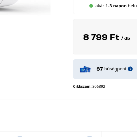
akár
1-3 napon
belül
8 799 Ft
/ db
hűségpont
87
Cikkszám:
306892