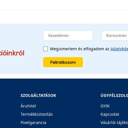
Megismertem és elfogadom az
Adatvéde
ióinkról
Feliratkozom
SZOLGÁLTATÁSOK
ÜGYFÉLSZOL
Áruhitel
GYIK
Termékbiztosítás
Kapcsolat
Pixelgarancia
Vásárlói tájék