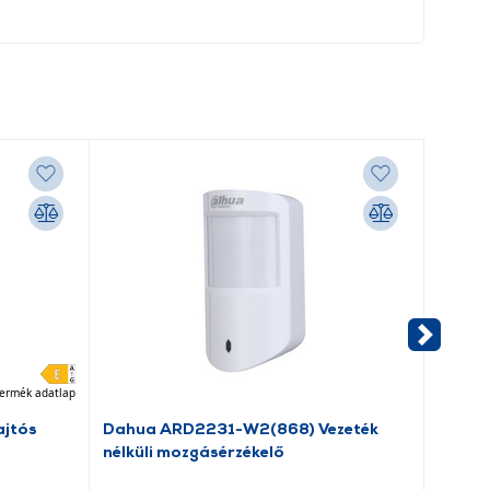
ermék adatlap
jtós
Dahua ARD2231-W2(868) Vezeték
Anker 
nélküli mozgásérzékelő
nélkül