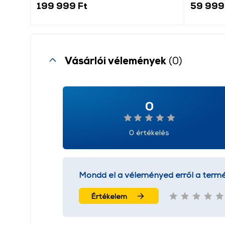
199 999 Ft
59 999
Vásárlói vélemények
(0)
0
0 értékelés
Mondd el a véleményed erről a termé
Értékelem