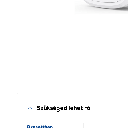
Szükséged lehet rá
Okosotthon