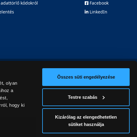
 adattörlő kódokról
Facebook
elentés
LinkedIn
Összes süti engedélyezése
t, olyan
aihoz a
Testre szabás
ést,
ról, hogy ki
Kizárólag az elengedhetetlen
sütiket használja