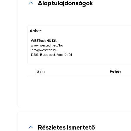
Alaptulajdonságok
Anker
WESTech HU Kft.
www.westech.eu/hu
info@westech.hu
1139, Budapest, Váci út 91
Szín
Fehér
Részletes ismertető