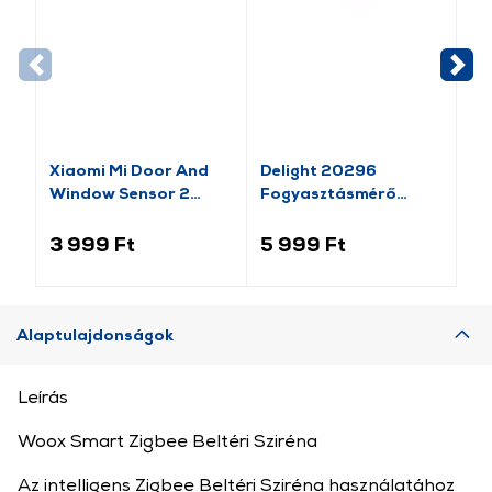
-1
Xiaomi Mi Door And
Delight 20296
Va
Window Sensor 2
Fogyasztásmérő
Pl
(BHR5154GL)
költségszámítás
Mo
funkcióval
lá
3 999 Ft
5 999 Ft
1 
Alaptulajdonságok
Leírás
Woox Smart Zigbee Beltéri Sziréna
Az intelligens Zigbee Beltéri Sziréna használatához