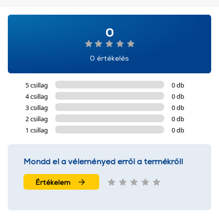
0
0 értékelés
5 csillag
0 db
4 csillag
0 db
3 csillag
0 db
2 csillag
0 db
1 csillag
0 db
Mondd el a véleményed erről a termékről!
Értékelem