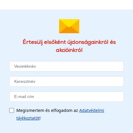
Értesülj elsőként újdonságainkról és
akcióinkról
Megismertem és elfogadom az
Adatvédelmi
tájékoztatót
!