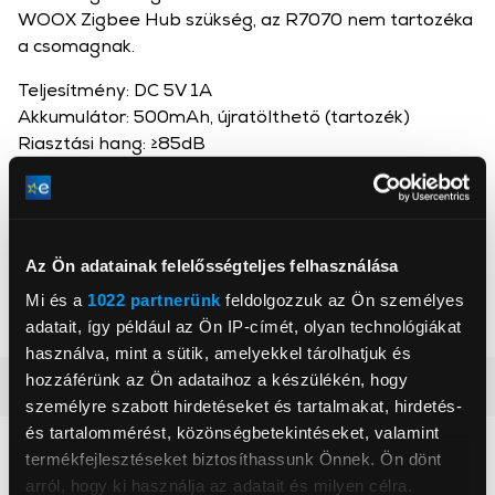
WOOX Zigbee Hub szükség, az R7070 nem tartozéka
a csomagnak.
Teljesítmény: DC 5V 1A
Akkumulátor: 500mAh, újratölthető (tartozék)
Riasztási hang: ≥85dB
Méretek: 80×80×34 mm
Woox
Az Ön adatainak felelősségteljes felhasználása
, ,
Mi és a
1022 partnerünk
feldolgozzuk az Ön személyes
adatait, így például az Ön IP-címét, olyan technológiákat
használva, mint a sütik, amelyekkel tárolhatjuk és
hozzáférünk az Ön adataihoz a készülékén, hogy
Részletes ismertető
személyre szabott hirdetéseket és tartalmakat, hirdetés-
és tartalommérést, közönségbetekintéseket, valamint
Neked ajánljuk
termékfejlesztéseket biztosíthassunk Önnek. Ön dönt
arról, hogy ki használja az adatait és milyen célra.