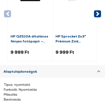
HP Q2510A általános
HP Sprocket 2x3"
HP
fényes fotópapír –
Prémium Zink
Pa
100 lap/A4
öntapadós fotópapír,
te
50 db (HPIZ2X350)
(H
9 999 Ft
9 999 Ft
14
Alaptulajdonságok
Típus: nyomtató
Funkciók: Nyomtatás
Másolás
Beolvasás