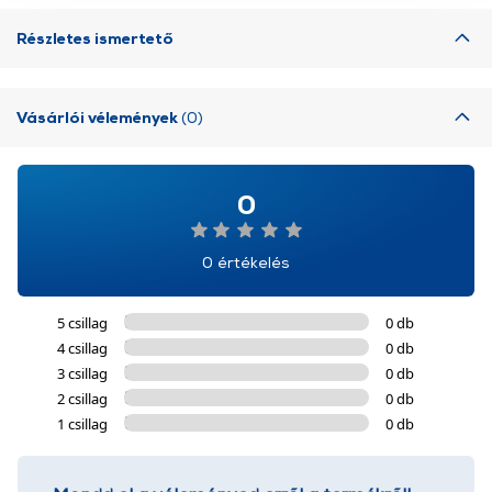
További információk:
ÁSZF
és
Adatvédelem
Részletes ismertető
Vásárlói vélemények
(0)
0
0 értékelés
5 csillag
0 db
4 csillag
0 db
3 csillag
0 db
2 csillag
0 db
1 csillag
0 db