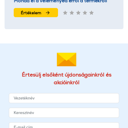
Mondd el a véleményed erről a termékről!
Értékelem
Értesülj elsőként újdonságainkról és
akcióinkról