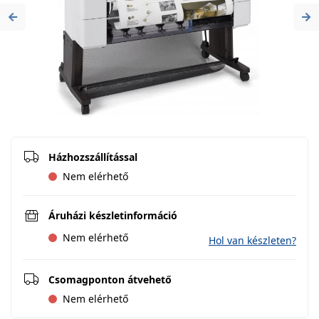
Previous
Ne
Házhozszállítással
Nem elérhető
Áruházi készletinformáció
Nem elérhető
Hol van készleten?
Csomagponton átvehető
Nem elérhető