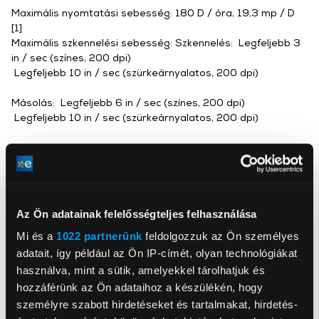
Maximális nyomtatási sebesség: 180 D / óra, 19,3 mp / D
[1]
Maximális szkennelési sebesség: Szkennelés: Legfeljebb 3
in / sec (színes, 200 dpi)
Legfeljebb 10 in / sec (szürkeárnyalatos, 200 dpi)
Másolás: Legfeljebb 6 in / sec (színes, 200 dpi)
Legfeljebb 10 in / sec (szürkeárnyalatos, 200 dpi)
Felbontás (szín): akár 2400 x 1200 optimalizált dpi
A nyomtatópatronok száma: 6
Pigment alapú (mK)
Az Ön adatainak felelősségteljes felhasználása
Mi és a
1022 partnerünk
feldolgozzuk az Ön személyes
adatait, így például az Ön IP-címét, olyan technológiákat
használva, mint a sütik, amelyekkel tárolhatjuk és
hozzáférünk az Ön adataihoz a készülékén, hogy
HP Inc Magyarország Kft.
www8.hp.com/hu
személyre szabott hirdetéseket és tartalmakat, hirdetés-
1138, Budapest, Népfürdő 22