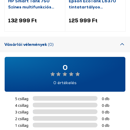
HP Smart Tank 750
Epson EcoTank L6370
Színes multifunkciós
tintatartályos
nyomtató (6UU47A)
multifunkciós nyomtató
132 999 Ft
125 999 Ft
Vásárlói vélemények
(0)
0
0 értékelés
5 csillag
0 db
4 csillag
0 db
3 csillag
0 db
2 csillag
0 db
1 csillag
0 db