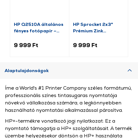
HP Q2510A általános
HP Sprocket 2x3"
HP
fényes fotópapír –
Prémium Zink
Pa
100 lap/A4
öntapadós fotópapír,
te
50 db (HPIZ2X350)
(H
9 999 Ft
9 999 Ft
14
Alaptulajdonságok
Íme a World's #1 Printer Company széles formátumú,
professzionális színes tintasugaras nyomtatója
növekvő vállalkozása számára, a legkönnyebben
használható nyomtatási alkalmazással párosítva.
HP+-termékre vonatkozó jogi nyilatkozat: Ez a
nyomtató támogatja a HP+ szolgáltatásait. A termék
üzembe helyezésekor döntsön a HP+ használata