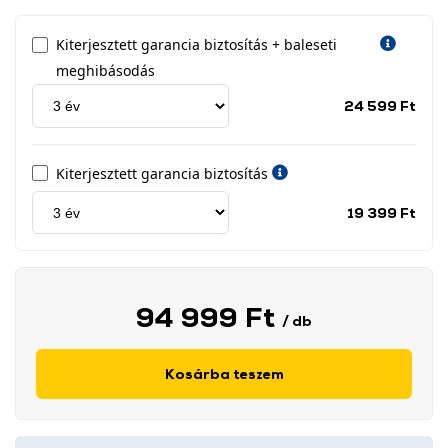
Kiterjesztett garancia biztosítás + baleseti
meghibásodás
Jótá
24 599 Ft
idős
címk
Kiterjesztett garancia biztosítás
Jótá
19 399 Ft
idős
címk
94 999 Ft
/ db
Kosárba teszem