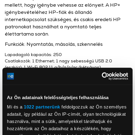
mellett, hogy igénybe vehesse az előnyeit. A HP+
igénybevételéhez HP-fiók és állandó
internetkapcsolat szükséges, és csakis eredeti HP
patronokat használhat a nyomtató teljes
élettartama során.
Funkciók: Nyomtatás, másolás, szkennelés
Lapadagoló kapacitás: 250
Csatlakozók: 1 Ethernet; 1 nagy sebességű USB 2.0
(eszköz); 1 Wi-Fi 802.11 a/b/g/n/ac (kétsávos)
Az Ön adatainak felelősségteljes felhasználása
Mi és a
1022 partnerünk
feldolgozzuk az Ön személyes
HP Inc Magyarország Kft.
adatait, így például az Ön IP-címét, olyan technológiákat
www8.hp.com/hu
1138, Budapest, Népfürdő 22
használva, mint a sütik, amelyekkel tárolhatjuk és
hozzáférünk az Ön adataihoz a készülékén, hogy