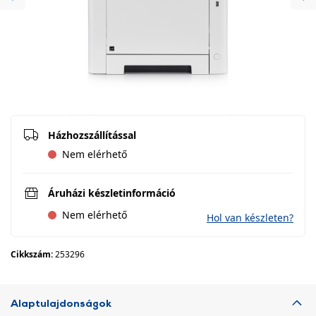
Previous
Ne
Házhozszállítással
Nem elérhető
Áruházi készletinformáció
Nem elérhető
Hol van készleten?
Cikkszám:
253296
Alaptulajdonságok