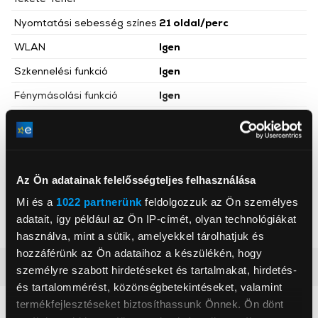
Nyomtatási sebesség színes
21 oldal/perc
WLAN
Igen
Szkennelési funkció
Igen
Fénymásolási funkció
Igen
Wi-Fi Direct
Igen
Magasság
49,5 cm
Szélesség
41,7 cm
Az Ön adatainak felelősségteljes felhasználása
Mélység
42,9 cm
Mi és a
1022 partnerünk
feldolgozzuk az Ön személyes
Tovább olvasom
Nettó súly
26 kg
adatait, így például az Ön IP-címét, olyan technológiákat
használva, mint a sütik, amelyekkel tárolhatjuk és
Szín
Többszínű
hozzáférünk az Ön adataihoz a készülékén, hogy
Zajszint
48 dBA
Részletes ismertető
személyre szabott hirdetéseket és tartalmakat, hirdetés-
és tartalommérést, közönségbetekintéseket, valamint
Memória mérete
512 MB
termékfejlesztéseket biztosíthassunk Önnek. Ön dönt
Neked ajánljuk
Színes másolás
Igen