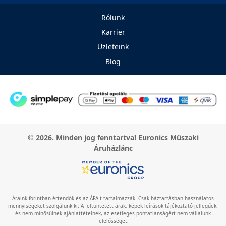
Rólunk
Karrier
Üzleteink
Blog
© 2026. Minden jog fenntartva! Euronics Műszaki
Áruházlánc
Áraink forintban értendők és az ÁFA-t tartalmazzák. Csak háztartásban használatos
mennyiségeket szolgálunk ki. A feltüntetett árak, képek leírások tájékoztató jellegűek,
és nem minősülnek ajánlattételnek, az esetleges pontatlanságért nem vállalunk
felelősséget.