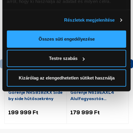
arról, hogy ki használja az adatait és milyen célra.
Fax funkció
Igen
Ha engedélyezi, a következőt is meg szeretnénk tenni:
Több másolat
Igen
Részletek megjelenítése
Információgyűjtés az Ön földrajzi
Kétoldalas nyomtatás
Igen
elhelyezkedéséről pár méteres pontossággal
Beolvasási méret
A4
Az Ön készülékén beazonosítása annak konkrét
Összes süti engedélyezése
tulajdonságainak (ujjlenyomat) aktív ellenőrzésével
Tudjon meg többet személyes adatainak feldolgozási
Testre szabás
módjairól és adja meg preferenciáit a
Részletek
pontban
. Bármikor módosíthatja vagy visszavonhatja a
Termék adatlap
Termék adatlap
Sütinyilatkozathoz való hozzájárulását.
Kizárólag az elengedhetetlen sütiket használja
Az Eunonics.hu webáruházunk ún. süti vagy cookie file-
Gorenje NRS8182KX Side
Gorenje N619EAXL4
okat használ, melyeket az Ön gépén tárol a rendszer. A
by side hűtőszekrény
Alulfagyasztós
cookie-k személyazonosítására nem alkalmasak,
kombinált hűtőszekrény
szolgáltatásaink biztosításához szükségesek. Az oldal
199 999 Ft
179 999 Ft
használatával Ön elfogadja a cookie-k használatát.
További információk:
ÁSZF
és
Adatvédelem