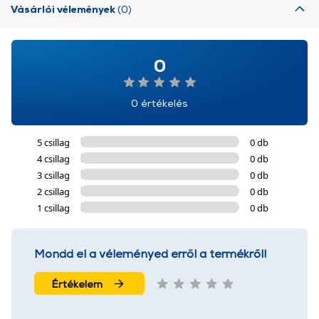
Vásárlói vélemények
(0)
0
0 értékelés
5 csillag
0 db
4 csillag
0 db
3 csillag
0 db
2 csillag
0 db
1 csillag
0 db
Mondd el a véleményed erről a termékről!
Értékelem