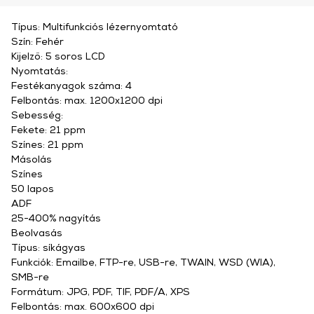
Típus: Multifunkciós lézernyomtató
Szín: Fehér
Kijelző: 5 soros LCD
Nyomtatás:
Festékanyagok száma: 4
Felbontás: max. 1200x1200 dpi
Sebesség:
Fekete: 21 ppm
Színes: 21 ppm
Másolás
Színes
50 lapos
ADF
25-400% nagyítás
Beolvasás
Típus: síkágyas
Funkciók: Emailbe, FTP-re, USB-re, TWAIN, WSD (WIA),
SMB-re
Formátum: JPG, PDF, TIF, PDF/A, XPS
Felbontás: max. 600x600 dpi