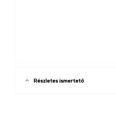
Memória mérete
512 MB
Színes másolás
Igen
Fax funkció
Igen
Több másolat
Igen
Kétoldalas nyomtatás
Igen
Beolvasási méret
A4
Részletes ismertető