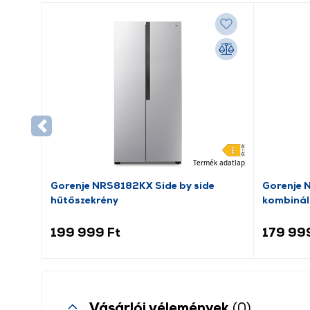
Termék adatlap
Gorenje NRS8182KX Side by side
Gorenje 
hűtőszekrény
kombinál
199 999 Ft
179 99
Vásárlói vélemények
(0)