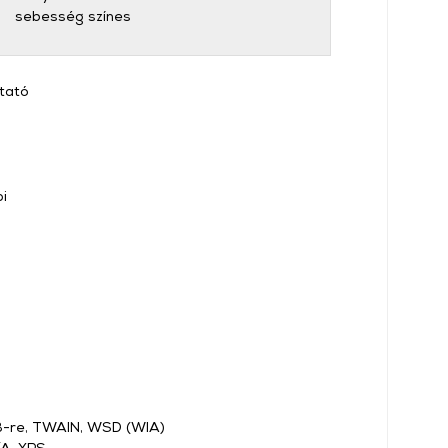
sebesség színes
mtató
i
SB-re, TWAIN, WSD (WIA)
/A, XPS