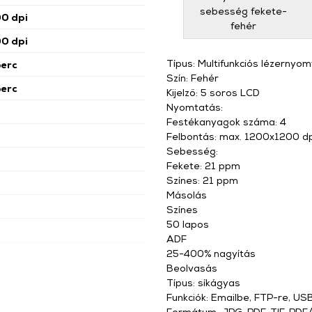
sebesség fekete-
0 dpi
fehér
0 dpi
Típus: Multifunkciós lézernyo
perc
Szín: Fehér
perc
Kijelző: 5 soros LCD
Nyomtatás:
Festékanyagok száma: 4
Felbontás: max. 1200x1200 dp
Sebesség:
Fekete: 21 ppm
Színes: 21 ppm
Másolás
Színes
50 lapos
ADF
25-400% nagyítás
Beolvasás
ű
Típus: síkágyas
Funkciók: Emailbe, FTP-re, U
Formátum: JPG, PDF, TIF, PDF