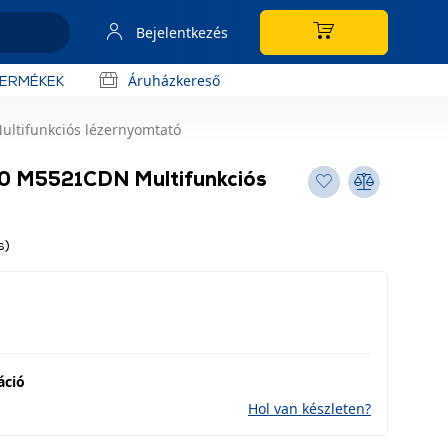
Bejelentkezés
Áruházkereső
TERMÉKEK
tifunkciós lézernyomtató
 M5521CDN Multifunkciós
s)
áció
Hol van készleten?