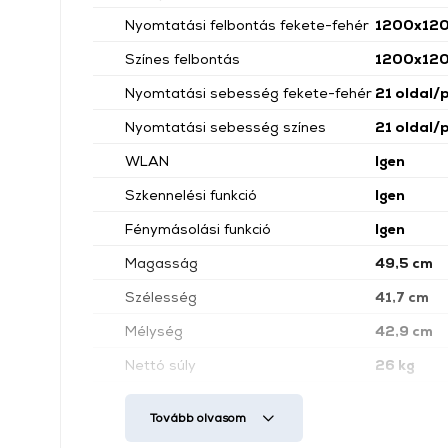
Nyomtatási felbontás fekete-fehér
1200x120
Színes felbontás
1200x120
Nyomtatási sebesség fekete-fehér
21 oldal/
Nyomtatási sebesség színes
21 oldal/
WLAN
Igen
Szkennelési funkció
Igen
Fénymásolási funkció
Igen
Magasság
49,5 cm
Szélesség
41,7 cm
Mélység
42,9 cm
Nettó súly
26 kg
Szín
Többszín
Tovább olvasom
Zajszint
48 dBA