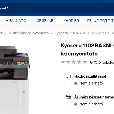
AJÁNLATOK
CÉGEKNEK
KARRIER
FELÚJÍTOTT 
er
Multifunkciós nyomtató
Kyocera 1102RA3NL0 M5521CDN Mul
Kyocera 1102RA3NL0
lézernyomtató
0
(0 értékelé
Házhozszállítással
Nem elérhető
Áruházi készletinform
Nem elérhető