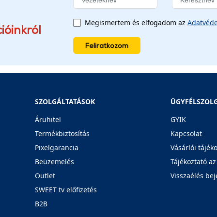
Megismertem és elfogadom az
Adatvéde
ióinkról
Feliratkozom
SZOLGÁLTATÁSOK
ÜGYFÉLSZOL
Áruhitel
GYIK
Termékbiztosítás
Kapcsolat
Pixelgarancia
Vásárlói tájék
Beüzemelés
Tájékoztató az
Outlet
Visszaélés bej
SWEET tv előfizetés
B2B