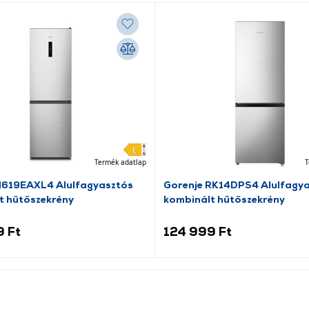
Termék adatlap
T
N619EAXL4 Alulfagyasztós
Gorenje RK14DPS4 Alulfagy
t hűtőszekrény
kombinált hűtőszekrény
9 Ft
124 999 Ft