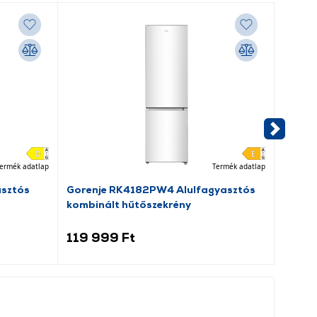
ermék adatlap
Termék adatlap
asztós
Gorenje RK4182PW4 Alulfagyasztós
Beko 
kombinált hűtőszekrény
elöltö
119 999 Ft
109 