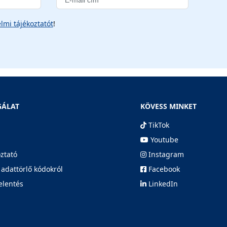
lmi tájékoztatót
!
GÁLAT
KÖVESS MINKET
TikTok
Youtube
oztató
Instagram
 adattörlő kódokról
Facebook
elentés
LinkedIn