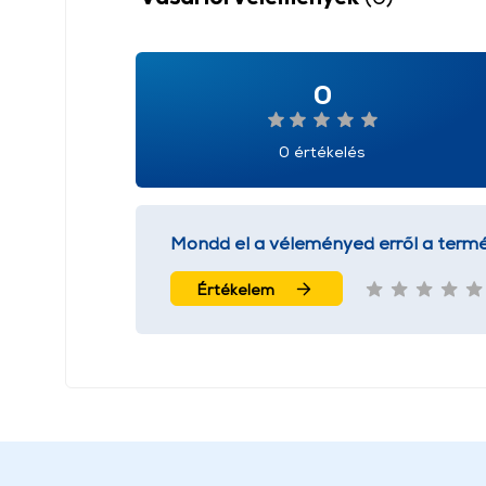
0
0 értékelés
Mondd el a véleményed erről a termé
Értékelem