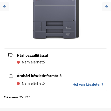
Previous
Ne
Házhozszállítással
Nem elérhető
Áruházi készletinformáció
Nem elérhető
Hol van készleten?
Cikkszám:
253327