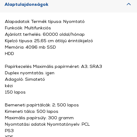
Alaptulajdonságok
Alapadatok Termék típusa: Nyomtató
Funkciók: Multifunkciós
Ajánlott terhelés: 60000 oldal/hónap
Kijelző típusa: 25,65 cm átlójú érintőkijelző
Memória: 4096 mb SSD
HDD
Papírkezelés Maximális papírméret: A3, SRA3
Duplex nyomtatás: igen
Adagoló: Simatető
kézi
150 lapos
Bemeneti papírtálcák: 2; 500 lapos
Kimeneti tálca: 500 lapos
Maximális papírsúly: 300 gramm
Nyomtatási adatok Nyomtatónyelv: PCL
PS3
XPS