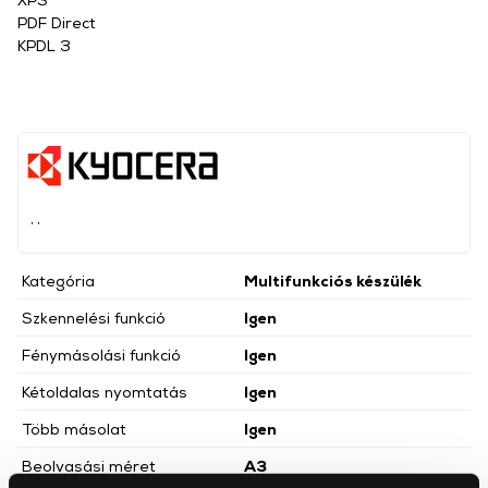
PDF Direct
KPDL 3
, ,
Kategória
Multifunkciós készülék
Szkennelési funkció
Igen
Fénymásolási funkció
Igen
Kétoldalas nyomtatás
Igen
Több másolat
Igen
Beolvasási méret
A3