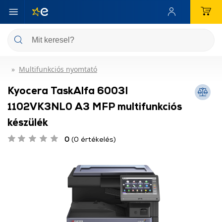
Multifunkciós nyomtató
Kyocera TaskAlfa 6003I
1102VK3NL0 A3 MFP multifunkciós
készülék
0
(0 értékelés)