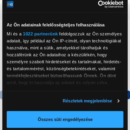
Részletes ismertető
Az Ön adatainak felelősségteljes felhasználása
Neked ajánljuk
Mi és a
1022 partnerünk
feldolgozzuk az Ön személyes
adatait, így például az Ön IP-címét, olyan technológiákat
használva, mint a sütik, amelyekkel tárolhatjuk és
hozzáférünk az Ön adataihoz a készülékén, hogy
személyre szabott hirdetéseket és tartalmakat, hirdetés-
és tartalommérést, közönségbetekintéseket, valamint
termékfejlesztéseket biztosíthassunk Önnek. Ön dönt
arról, hogy ki használja az adatait és milyen célra.
Ha engedélyezi, a következőt is meg szeretnénk tenni:
Részletek megjelenítése
Termék adatlap
Termék adatlap
Információgyűjtés az Ön földrajzi
elhelyezkedéséről pár méteres pontossággal
Az Ön készülékén beazonosítása annak konkrét
Összes süti engedélyezése
Gorenje NRS8182KX Side
Gorenje N619EAXL4
tulajdonságainak (ujjlenyomat) aktív ellenőrzésével
by side hűtőszekrény
Alulfagyasztós