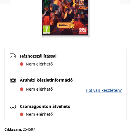
Previous
Ne
Házhozszállítással
Nem elérhető
Áruházi készletinformáció
Nem elérhető
Hol van készleten?
Csomagponton átvehető
Nem elérhető
Cikkszám:
254597