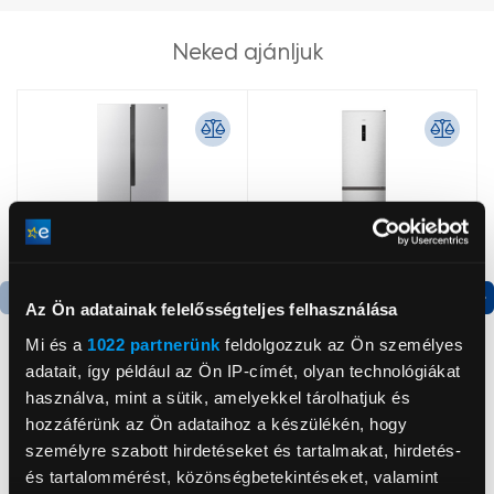
Neked ajánljuk
Az Ön adatainak felelősségteljes felhasználása
Termék adatlap
Termék adatlap
Mi és a
1022 partnerünk
feldolgozzuk az Ön személyes
adatait, így például az Ön IP-címét, olyan technológiákat
használva, mint a sütik, amelyekkel tárolhatjuk és
Gorenje NRS8182KX Side
Gorenje N619EAXL4
hozzáférünk az Ön adataihoz a készülékén, hogy
by side hűtőszekrény
Alulfagyasztós
kombinált hűtőszekrény
személyre szabott hirdetéseket és tartalmakat, hirdetés-
199 999 Ft
179 999 Ft
és tartalommérést, közönségbetekintéseket, valamint