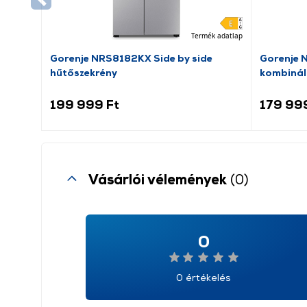
Termék adatlap
Gorenje NRS8182KX Side by side
Gorenje 
hűtőszekrény
kombinál
199 999 Ft
179 99
Vásárlói vélemények
(0)
0
0 értékelés