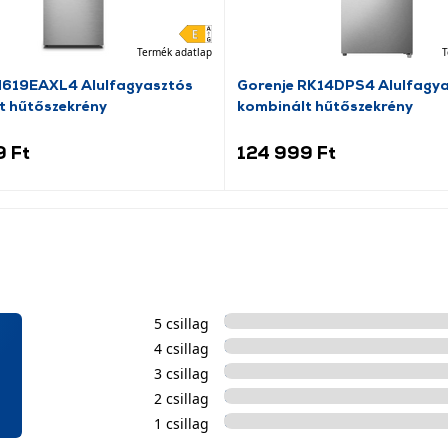
Termék adatlap
T
N619EAXL4 Alulfagyasztós
Gorenje RK14DPS4 Alulfagy
t hűtőszekrény
kombinált hűtőszekrény
9 Ft
124 999 Ft
5 csillag
4 csillag
3 csillag
2 csillag
1 csillag