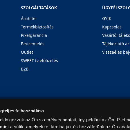
SZOLGÁLTATÁSOK
ÜGYFÉLSZOL
Áruhitel
GYIK
Termékbiztosítás
Kapcsolat
Pixelgarancia
Vásárlói tájék
Beüzemelés
Tájékoztató az
Outlet
Visszaélés bej
SWEET tv előfizetés
B2B
Rólunk
Karrier
Üzleteink
Blog
gteljes felhasználása
eldolgozzuk az Ön személyes adatait, így például az Ön IP-címé
mint a sütik, amelyekkel tárolhatjuk és hozzáférünk az Ön adat