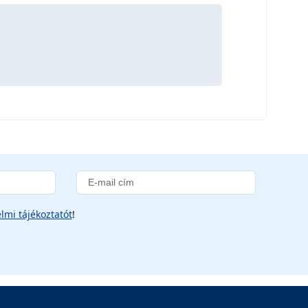
lmi tájékoztatót
!