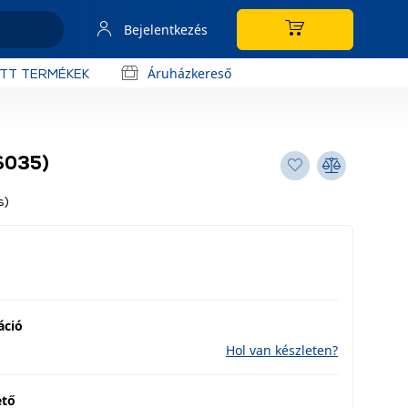
Bejelentkezés
Áruházkereső
OTT TERMÉKEK
S035)
s)
áció
Hol van készleten?
ető