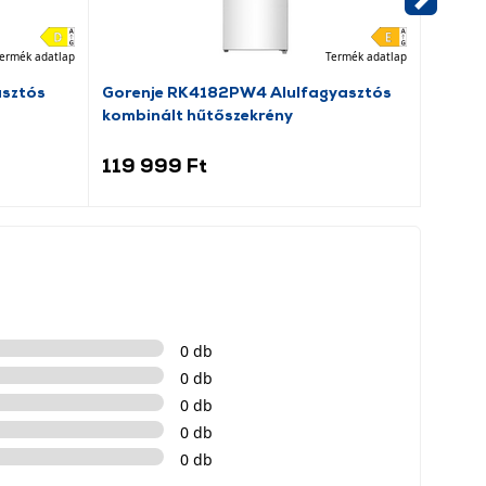
ermék adatlap
Termék adatlap
asztós
Gorenje RK4182PW4 Alulfagyasztós
Dreame
kombinált hűtőszekrény
porsz
119 999 Ft
69 9
0 db
0 db
0 db
0 db
0 db