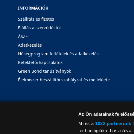
INFORMÁCIÓK
Szállítás és fizetés
Elállás a szerződéstől
ÁSZF
Adatkezelés
Hűségprogram feltételek és adatkezelés
Befektetői kapcsolatok
Green Bond tanúsítványok
Élelmiszer beszállítói szabályzat és melléklete
Az Ön adatainak felelőssé
Mi és a
1022 partnerünk
f
technológiákat használva, 