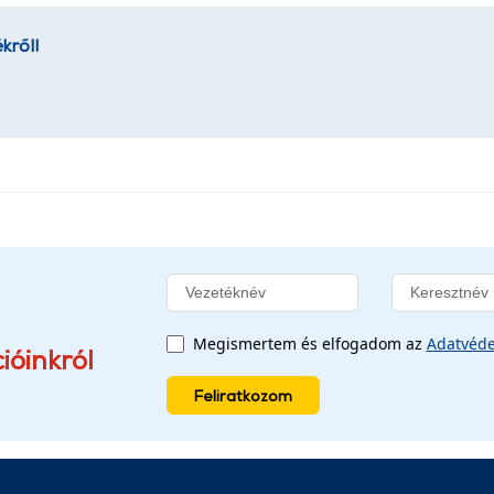
kről!
Megismertem és elfogadom az
Adatvéde
ióinkról
Feliratkozom