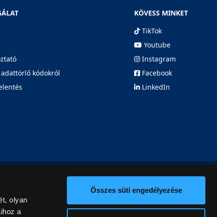
GÁLAT
KÖVESS MINKET
TikTok
Youtube
oztató
Instagram
 adattörlő kódokról
Facebook
elentés
LinkedIn
Összes süti engedélyezése
t, olyan
aihoz a