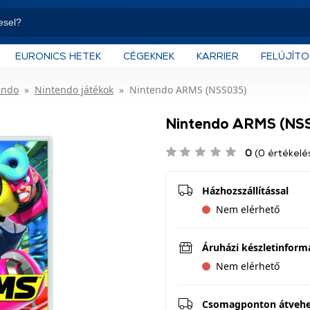
EURONICS HETEK
CÉGEKNEK
KARRIER
FELÚJÍT
endo
Nintendo játékok
Nintendo ARMS (NSS035)
Nintendo ARMS (NS
0
(0 értékelé
Házhozszállítással
Nem elérhető
Áruházi készletinform
Nem elérhető
Csomagponton átveh