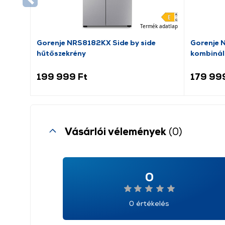
Termék adatlap
Gorenje NRS8182KX Side by side
Gorenje 
hűtőszekrény
kombinál
199 999 Ft
179 99
Vásárlói vélemények
(0)
0
0 értékelés