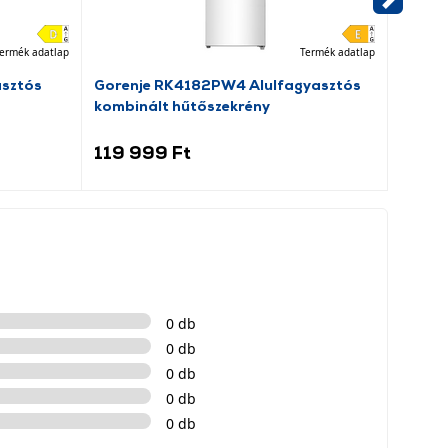
ermék adatlap
Termék adatlap
asztós
Gorenje RK4182PW4 Alulfagyasztós
Dreame
kombinált hűtőszekrény
porsz
119 999 Ft
69 9
0 db
0 db
0 db
0 db
0 db