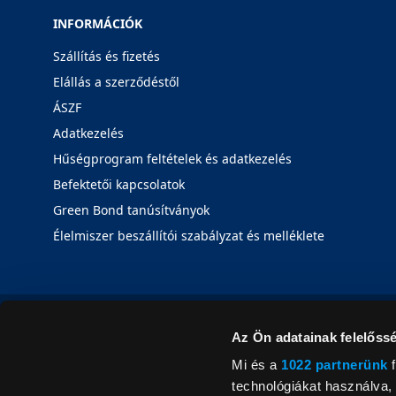
INFORMÁCIÓK
Szállítás és fizetés
Elállás a szerződéstől
ÁSZF
Adatkezelés
Hűségprogram feltételek és adatkezelés
Befektetői kapcsolatok
Green Bond tanúsítványok
Élelmiszer beszállítói szabályzat és melléklete
Az Ön adatainak felelőssé
Mi és a
1022 partnerünk
f
technológiákat használva, 