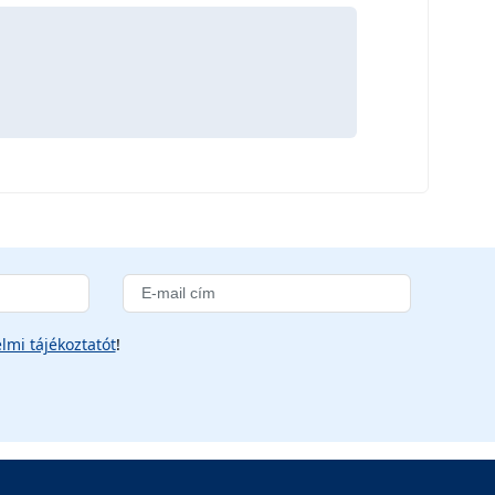
lmi tájékoztatót
!