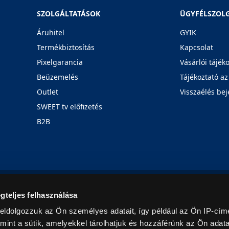
SZOLGÁLTATÁSOK
ÜGYFÉLSZOL
Áruhitel
GYIK
Termékbiztosítás
Kapcsolat
Pixelgarancia
Vásárlói tájék
Beüzemelés
Tájékoztató az
Outlet
Visszaélés bej
SWEET tv előfizetés
B2B
Rólunk
Karrier
Üzleteink
Blog
gteljes felhasználása
eldolgozzuk az Ön személyes adatait, így például az Ön IP-címé
mint a sütik, amelyekkel tárolhatjuk és hozzáférünk az Ön adat