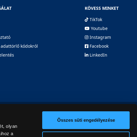
GÁLAT
KÖVESS MINKET
TikTok
Youtube
oztató
Instagram
 adattörlő kódokról
Facebook
elentés
LinkedIn
Összes süti engedélyezése
t, olyan
aihoz a