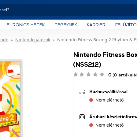
EURONICS HETEK
CÉGEKNEK
KARRIER
FELÚJÍT
endo
Nintendo játékok
Nintendo Fitness Boxing 2 Rhythm & E
Nintendo Fitness Box
(NSS212)
0
(0 értékelé
Házhozszállítással
Nem elérhető
Áruházi készletinform
Nem elérhető