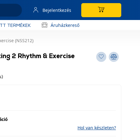
Bejelentkezés
Áruházkereső
OTT TERMÉKEK
xercise (NSS212)
ing 2 Rhythm & Exercise
s)
áció
Hol van készleten?