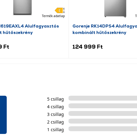
Termék adatlap
T
N619EAXL4 Alulfagyasztós
Gorenje RK14DPS4 Alulfagy
t hűtőszekrény
kombinált hűtőszekrény
9 Ft
124 999 Ft
5 csillag
4 csillag
3 csillag
2 csillag
1 csillag