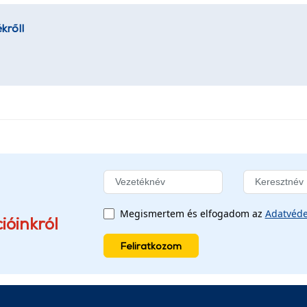
kről!
Megismertem és elfogadom az
Adatvéde
ióinkról
Feliratkozom