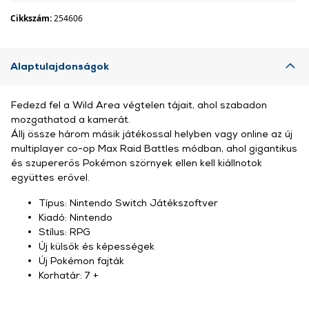
Cikkszám:
254606
Alaptulajdonságok
Fedezd fel a Wild Area végtelen tájait, ahol szabadon
mozgathatod a kamerát.
Állj össze három másik játékossal helyben vagy online az új
multiplayer co-op Max Raid Battles módban, ahol gigantikus
és szupererős Pokémon szörnyek ellen kell kiállnotok
együttes erővel.
Típus: Nintendo Switch Játékszoftver
Kiadó: Nintendo
Stílus: RPG
Új külsők és képességek
Új Pokémon fajták
Korhatár: 7 +