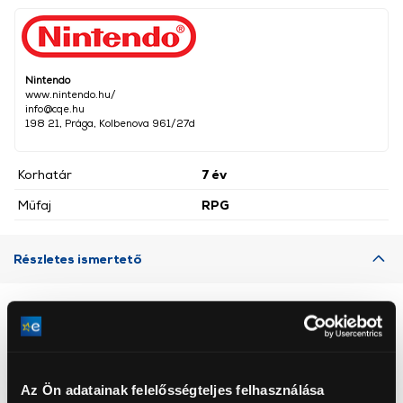
Nintendo
www.nintendo.hu/
info@cqe.hu
198 21, Prága, Kolbenova 961/27d
Korhatár
7 év
Műfaj
RPG
Részletes ismertető
Neked ajánljuk
Az Ön adatainak felelősségteljes felhasználása