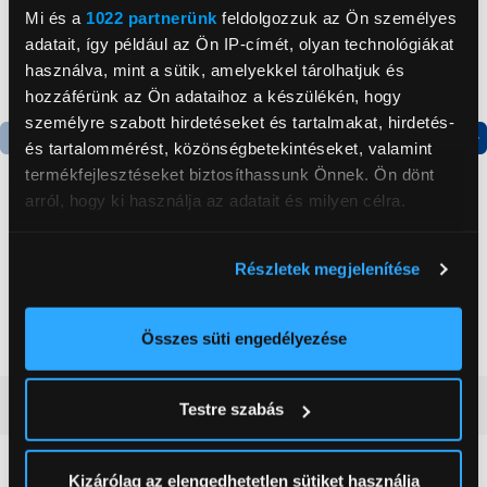
Mi és a
1022 partnerünk
feldolgozzuk az Ön személyes
adatait, így például az Ön IP-címét, olyan technológiákat
használva, mint a sütik, amelyekkel tárolhatjuk és
hozzáférünk az Ön adataihoz a készülékén, hogy
személyre szabott hirdetéseket és tartalmakat, hirdetés-
és tartalommérést, közönségbetekintéseket, valamint
Termék adatlap
Termék adatlap
termékfejlesztéseket biztosíthassunk Önnek. Ön dönt
arról, hogy ki használja az adatait és milyen célra.
Gorenje NRS8182KX Side
Gorenje N619EAXL4
Ha engedélyezi, a következőt is meg szeretnénk tenni:
by side hűtőszekrény
Alulfagyasztós
Részletek megjelenítése
Információgyűjtés az Ön földrajzi
kombinált hűtőszekrény
elhelyezkedéséről pár méteres pontossággal
199 999 Ft
179 999 Ft
Az Ön készülékén beazonosítása annak konkrét
Összes süti engedélyezése
tulajdonságainak (ujjlenyomat) aktív ellenőrzésével
Tudjon meg többet személyes adatainak feldolgozási
Vásárlói vélemények
(0)
Testre szabás
módjairól és adja meg preferenciáit a
Részletek
pontban
. Bármikor módosíthatja vagy visszavonhatja a
Sütinyilatkozathoz való hozzájárulását.
Kizárólag az elengedhetetlen sütiket használja