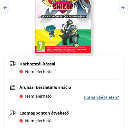
Previous
Ne
Házhozszállítással
Nem elérhető
Áruházi készletinformáció
Nem elérhető
Hol van készleten?
Csomagponton átvehető
Nem elérhető