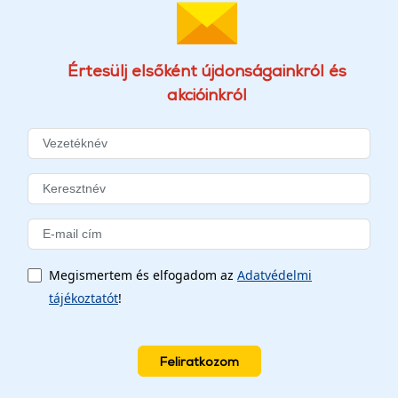
Értesülj elsőként újdonságainkról és
akcióinkról
Megismertem és elfogadom az
Adatvédelmi
tájékoztatót
!
Feliratkozom