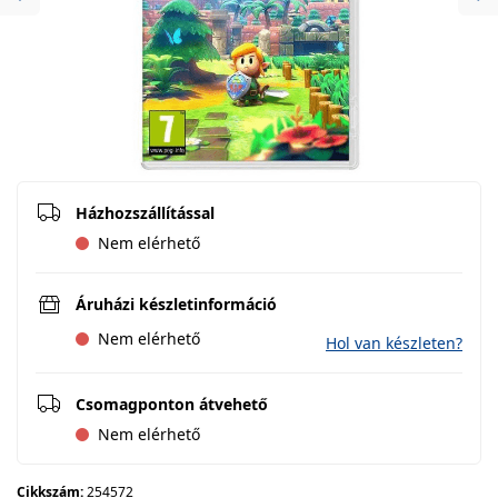
Previous
Ne
Házhozszállítással
Nem elérhető
Áruházi készletinformáció
Nem elérhető
Hol van készleten?
Csomagponton átvehető
Nem elérhető
Cikkszám:
254572