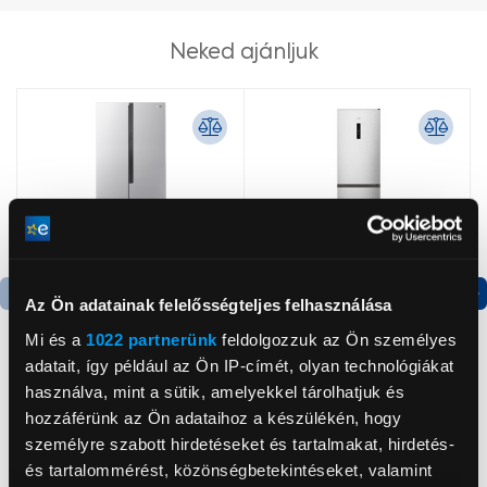
Neked ajánljuk
Az Ön adatainak felelősségteljes felhasználása
Termék adatlap
Termék adatlap
Mi és a
1022 partnerünk
feldolgozzuk az Ön személyes
adatait, így például az Ön IP-címét, olyan technológiákat
használva, mint a sütik, amelyekkel tárolhatjuk és
Gorenje NRS8182KX Side
Gorenje N619EAXL4
hozzáférünk az Ön adataihoz a készülékén, hogy
by side hűtőszekrény
Alulfagyasztós
kombinált hűtőszekrény
személyre szabott hirdetéseket és tartalmakat, hirdetés-
199 999 Ft
179 999 Ft
és tartalommérést, közönségbetekintéseket, valamint