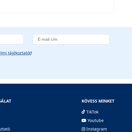
lmi tájékoztatót
!
GÁLAT
KÖVESS MINKET
TikTok
Youtube
oztató
Instagram