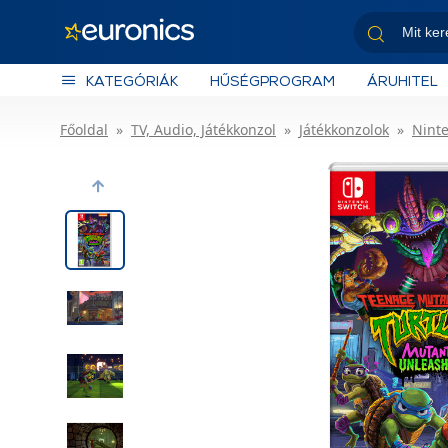
KATEGÓRIÁK
HŰSÉGPROGRAM
ÁRUHITEL
Főoldal
TV, Audio, Játékkonzol
Játékkonzolok
Nint
Previous