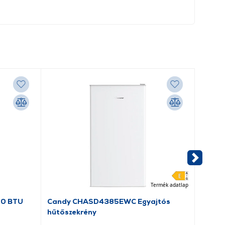
Termék adatlap
00 BTU
Candy CHASD4385EWC Egyajtós
Anothe
hűtőszekrény
Switch