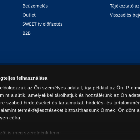
Beüzemelés
Tájékoztató az
Outlet
Visszaélés bej
SWEET tv előfizetés
B2B
Rólunk
Karrier
Üzleteink
Blog
gteljes felhasználása
eldolgozzuk az Ön személyes adatait, így például az Ön IP-címé
mint a sütik, amelyekkel tárolhatjuk és hozzáférünk az Ön adat
e szabott hirdetéseket és tartalmakat, hirdetés- és tartalommér
alamint termékfejlesztéseket biztosíthassunk Önnek. Ön dönt ar
yen célra.
© 2026. Minden jog fenntartva! Euronics Műszaki Áruházlánc
zőt is meg szeretnénk tenni: