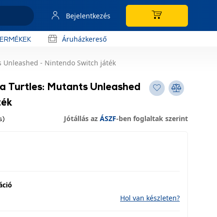
Bejelentkezés
Áruházkereső
TERMÉKEK
 Unleashed - Nintendo Switch játék
a Turtles: Mutants Unleashed
ték
Jótállás az
ÁSZF
-ben foglaltak szerint
s)
áció
Hol van készleten?