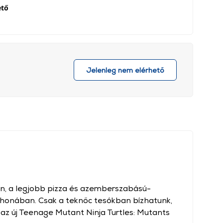
ető
Jelenleg nem elérhető
n, a legjobb pizza és azemberszabású-
honában. Csak a teknőc tesókban bízhatunk,
t az új Teenage Mutant Ninja Turtles: Mutants