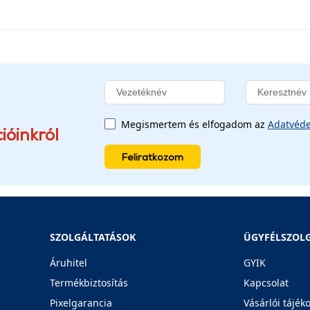
Megismertem és elfogadom az
Adatvéde
ióinkról
Feliratkozom
SZOLGÁLTATÁSOK
ÜGYFÉLSZOL
Áruhitel
GYIK
Termékbiztosítás
Kapcsolat
Pixelgarancia
Vásárlói tájék