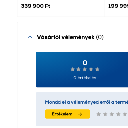
339 900 Ft
199 99
Vásárlói vélemények
(0)
0
0 értékelés
Mondd el a véleményed erről a termé
Értékelem