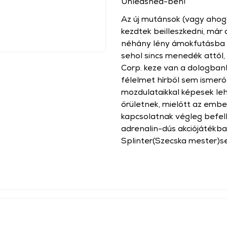
Unleashed-ben!
Az új mutánsok (vagy ahog
kezdtek beilleszkedni, már 
néhány lény ámokfutásba ke
sehol sincs menedék attól, 
Corp. keze van a dologban!
félelmet hírből sem ismerő
mozdulataikkal képesek le
őrületnek, mielőtt az emb
kapcsolatnak végleg befe
adrenalin-dús akciójátékba
Splinter(Szecska mester)s