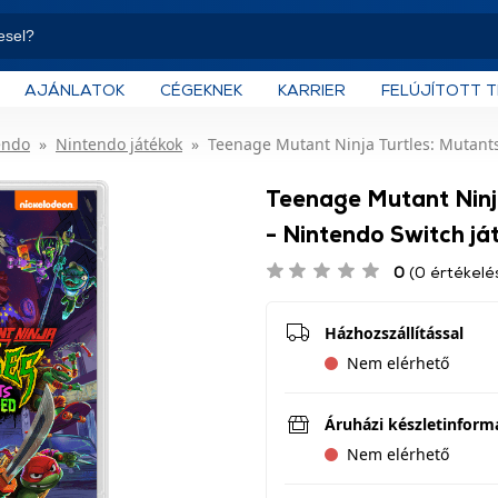
AJÁNLATOK
CÉGEKNEK
KARRIER
FELÚJÍTOTT 
endo
Nintendo játékok
Teenage Mutant Ninja Turtles: Mutants
Teenage Mutant Ninj
- Nintendo Switch já
0
(0 értékelé
Házhozszállítással
Nem elérhető
Áruházi készletinform
Nem elérhető