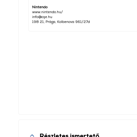
Nintendo
www.nintendo.hu/
info@cqe.hu
198 21, Prága, Kolbenova 961/27d
Részletes ismertető