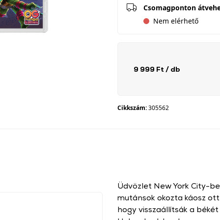
Csomagponton átveh
Nem elérhető
9 999 Ft
/ db
Cikkszám:
305562
Üdvözlet New York City-be
mutánsok okozta káosz ott
hogy visszaállítsák a béké