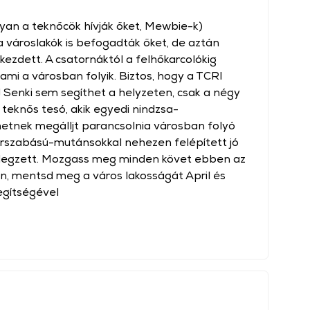
yan a teknőcök hívják őket, Mewbie-k)
a városlakók is befogadták őket, de aztán
zdett. A csatornáktól a felhőkarcolókig
ami a városban folyik. Biztos, hogy a TCRI
 Senki sem segíthet a helyzeten, csak a négy
 teknős tesó, akik egyedi nindzsa-
hetnek megálljt parancsolnia városban folyó
erszabású-mutánsokkal nehezen felépített jó
llegzett. Mozgass meg minden követ ebben az
n, mentsd meg a város lakosságát April és
egítségével