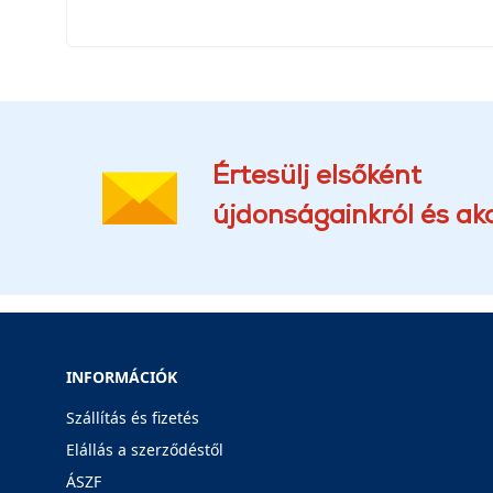
Értesülj elsőként
újdonságainkról és akc
INFORMÁCIÓK
Szállítás és fizetés
Elállás a szerződéstől
ÁSZF