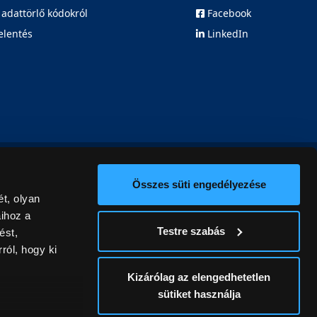
 adattörlő kódokról
Facebook
elentés
LinkedIn
Összes süti engedélyezése
t, olyan
aihoz a
Testre szabás
ést,
ról, hogy ki
Kizárólag az elengedhetetlen
sütiket használja