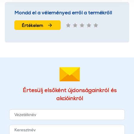
használatával Ön elfogadja a cookie-k használatát.
További információk:
ÁSZF
és
Adatvédelem
Mondd el a véleményed erről a termékről!
Értékelem
Értesülj elsőként újdonságainkról és
akcióinkról