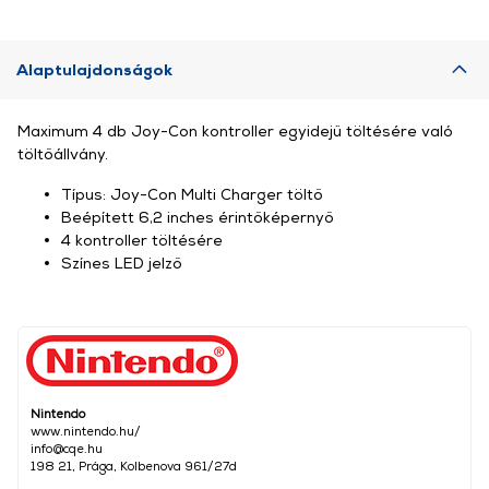
Alaptulajdonságok
Maximum 4 db Joy-Con kontroller egyidejű töltésére való
töltőállvány.
Típus: Joy-Con Multi Charger töltő
Beépített 6,2 inches érintőképernyő
4 kontroller töltésére
Színes LED jelző
Nintendo
www.nintendo.hu/
info@cqe.hu
198 21, Prága, Kolbenova 961/27d