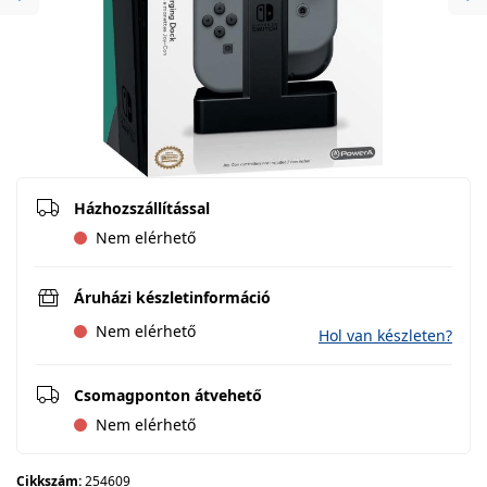
Previous
Ne
Házhozszállítással
Nem elérhető
Áruházi készletinformáció
Nem elérhető
Hol van készleten?
Csomagponton átvehető
Nem elérhető
Cikkszám:
254609