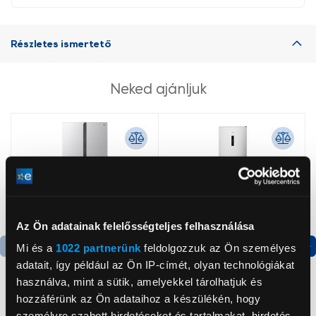
Részletes ismertető
Neked ajánljuk
Az Ön adatainak felelősségteljes felhasználása
Mi és a
1022 partnerünk
feldolgozzuk az Ön személyes
adatait, így például az Ön IP-címét, olyan technológiákat
Termék adatlap
Termék adatlap
használva, mint a sütik, amelyekkel tárolhatjuk és
hozzáférünk az Ön adataihoz a készülékén, hogy
Gorenje NRS8182KX Side
Gorenje N619EAXL4
személyre szabott hirdetéseket és tartalmakat, hirdetés-