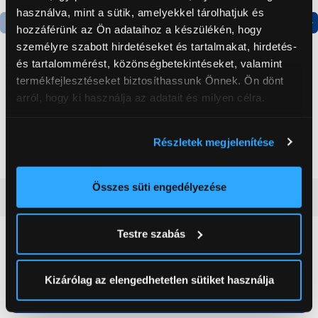
használva, mint a sütik, amelyekkel tárolhatjuk és
hozzáférünk az Ön adataihoz a készülékén, hogy
Termék adatlap
Termék adatlap
személyre szabott hirdetéseket és tartalmakat, hirdetés-
és tartalommérést, közönségbetekintéseket, valamint
termékfejlesztéseket biztosíthassunk Önnek. Ön dönt
Gorenje NRS8182KX Side
Gorenje N619EAXL4
arról, hogy ki használja az adatait és milyen célra.
by side hűtőszekrény
Alulfagyasztós
kombinált hűtőszekrény
Ha engedélyezi, a következőt is meg szeretnénk tenni:
199 999 Ft
179 999 Ft
Részletek megjelenítése
Információgyűjtés az Ön földrajzi
elhelyezkedéséről pár méteres pontossággal
Az Ön készülékén beazonosítása annak konkrét
Összes süti engedélyezése
Vásárlói vélemények
(0)
tulajdonságainak (ujjlenyomat) aktív ellenőrzésével
Tudjon meg többet személyes adatainak feldolgozási
Testre szabás
módjairól és adja meg preferenciáit a
Részletek
0
pontban
. Bármikor módosíthatja vagy visszavonhatja a
Sütinyilatkozathoz való hozzájárulását.
Kizárólag az elengedhetetlen sütiket használja
0 értékelés
Az Eunonics.hu webáruházunk ún. süti vagy cookie file-