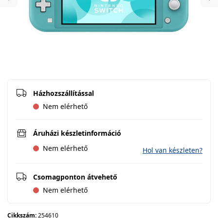
Previous
Ne
Házhozszállítással
Nem elérhető
Áruházi készletinformáció
Nem elérhető
Hol van készleten?
Csomagponton átvehető
Nem elérhető
Cikkszám:
254610