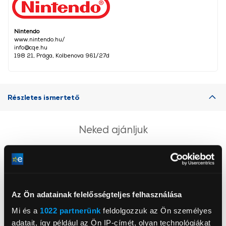
Nintendo
www.nintendo.hu/
info@cqe.hu
198 21, Prága, Kolbenova 961/27d
Részletes ismertető
Neked ajánljuk
Az Ön adatainak felelősségteljes felhasználása
Mi és a
1022 partnerünk
feldolgozzuk az Ön személyes
adatait, így például az Ön IP-címét, olyan technológiákat