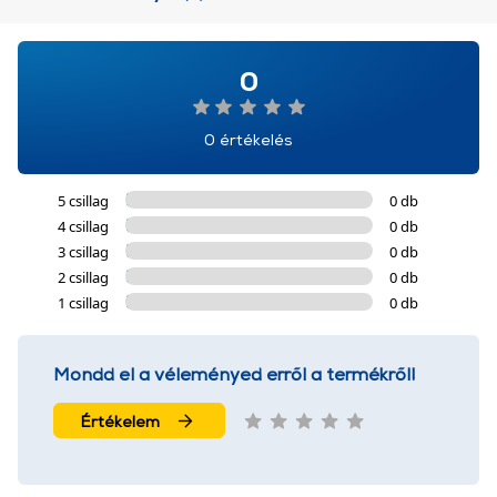
0
0 értékelés
5 csillag
0 db
4 csillag
0 db
3 csillag
0 db
2 csillag
0 db
1 csillag
0 db
Mondd el a véleményed erről a termékről!
Értékelem