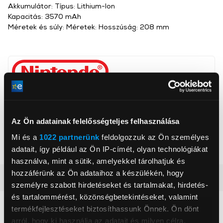
Akkumulátor: Típus: Lithium-Ion
Kapacitás: 3570 mAh
Méretek és súly: Méretek: Hosszúság: 208 mm
Nintendo
www.nintendo.hu/
info@cqe.hu
198 21, Prága, Kolbenova 961/27d
Az Ön adatainak felelősségteljes felhasználása
Mi és a
1022 partnerünk
feldolgozzuk az Ön személyes
Szín
Sárga
adatait, így például az Ön IP-címét, olyan technológiákat
használva, mint a sütik, amelyekkel tárolhatjuk és
hozzáférünk az Ön adataihoz a készülékén, hogy
Részletes ismertető
személyre szabott hirdetéseket és tartalmakat, hirdetés-
és tartalommérést, közönségbetekintéseket, valamint
Neked ajánljuk
termékfejlesztéseket biztosíthassunk Önnek. Ön dönt
arról, hogy ki használja az adatait és milyen célra.