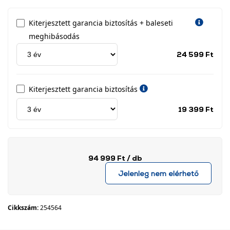
Kiterjesztett garancia biztosítás + baleseti
meghibásodás
Jótá
24 599 Ft
idős
címk
Kiterjesztett garancia biztosítás
Jótá
19 399 Ft
idős
címk
94 999 Ft
/ db
Jelenleg nem elérhető
Cikkszám:
254564