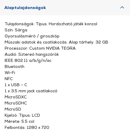
Alaptulajdonságok
Tulajdonságok: Típus: Hordozható játék konzol
Szín: Sárga
Gyorsulásmérő / giroszkóp
Műszaki adatok és csatlakozás: Alap tárhely: 32 GB
Processzor: Custom NVIDIA TEGRA
Audió: Sztereó hangszórók
IEEE 802.11 a/b/g/n/ac
Bluetooth
Wi-Fi
NFC
1 x USB – C
1 x 3,5 mm jack csatlakozó
MicroSDXC
MicroSDHC
MicroSD
Kijelző: Típus: LCD
Mérete: 5.5 col
Felbontás: 1280 x 720