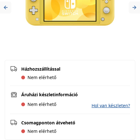
Previous
Ne
Házhozszállítással
Nem elérhető
Áruházi készletinformáció
Nem elérhető
Hol van készleten?
Csomagponton átvehető
Nem elérhető